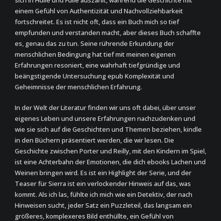
sich in Hülle und Fülle auszahlt, während die Geschichte mit
einem Gefühl von Authentizität und Nachvollziehbarkeit
fortschreitet. Es ist nicht oft, dass ein Buch mich so tief
empfunden und verstanden macht, aber dieses Buch schaffte
es, genau das zu tun. Seine rührende Erkundung der
menschlichen Bedingung hat tief mit meinen eigenen
Erfahrungen resoniert, eine wahrhaft tiefgründige und
beängstigende Untersuchung epub Komplexität und
Geheimnisse der menschlichen Erfahrung.
In der Welt der Literatur finden wir uns oft dabei, über unser
eigenes Leben und unsere Erfahrungen nachzudenken und
wie sie sich auf die Geschichten und Themen beziehen, kindle
in den Büchern präsentiert werden, die wir lesen. Die
Geschichte zwischen Porter und Reilly, mit den Kindern im Spiel,
ist eine Achterbahn der Emotionen, die dich ebooks Lachen und
Weinen bringen wird. Es ist ein Highlight der Serie, und der
Teaser für Sierra ist ein verlockender Hinweis auf das, was
kommt. Als ich las, fühlte ich mich wie ein Detektiv, der nach
Hinweisen sucht, jeder Satz ein Puzzleteil, das langsam ein
größeres, komplexeres Bild enthüllte, ein Gefühl von