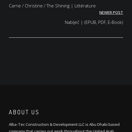
navigation
Carrie / Christine / The Shining | Littérature
NEWER POST
Nabíječ | (EPUB, PDF, E-Book)
ABOUT US
Alba-Tec Construction & Development LLC is Abu Dhabi based
company that carries out work throughout the United Arab