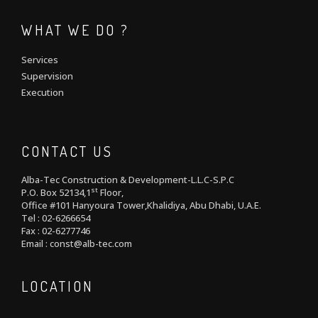
WHAT WE DO ?
Services
Supervision
Execution
CONTACT US
Alba-Tec Construction & Development-L.L.C-S.P.C
st
P.O. Box 52134,1
Floor,
Office #101 Hanyoura Tower,Khalidiya, Abu Dhabi, U.A.E.
Tel : 02-6266654
Fax : 02-6277746
Email : const@alb-tec.com
LOCATION