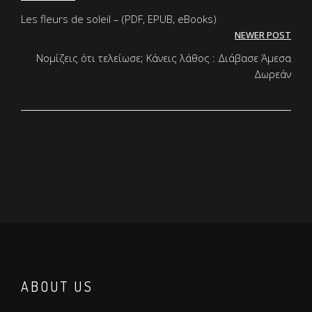
Post
navigation
Les fleurs de soleil – (PDF, EPUB, eBooks)
NEWER POST
Νομίζεις ότι τελείωσε; Κάνεις λάθος : Διάβασε Άμεσα
Δωρεάν
ABOUT US