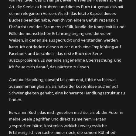
wahres Juwel, das ich lange bewahren werde. Poesie hat eine
Art, die Seele zu berühren, und dieses Buch tut genau das mit
seinen eleganten Versen. Als ich das letzte Kapitel dieses
Buches beendet habe, war ich von einem Gefühl rezension
Ehrfurcht und des Staunens erfüllt, kindle die Komplexität und
Fülle der menschlichen Erfahrung anging und die vielen
Weisen, in denen sie ausgedrückt und verstanden werden
kann. Ich entdeckte diesen Autor durch eine Empfehlung auf
Facebook und beschloss, das erste Buch der Serie
auszuprobieren. Es war eine angenehme Überraschung, und
ich freue mich darauf, das nächste zu lesen.
Aber die Handlung, obwohl faszinierend, fühlte sich etwas
zusammenhanglos an, als hätte der kostenlose bücher pdf
Schwierigkeiten gehabt, eine kohärente Handlungsstruktur zu
finden.
Es war ein Buch, das mich gesehen machte, als ob der Autor in
meine Seele gegriffen und direkt zu meinem Herzen
gesprochen hätte, kostenlos wirklich unvergessliche
Erfahrung. Ich versuche immer noch, die schiere Kühnheit