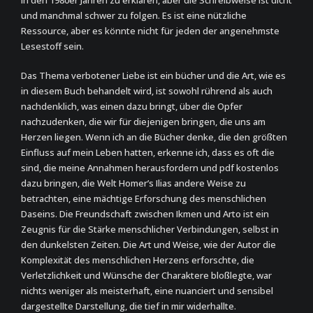
in den 1980er Jahren zu erklären, aber die Schreibweise ist dicht
und manchmal schwer zu folgen. Es ist eine nützliche
Ressource, aber es könnte nicht für jeden der angenehmste
Lesestoff sein.
Das Thema verbotener Liebe ist ein bücher und die Art, wie es
in diesem Buch behandelt wird, ist sowohl rührend als auch
nachdenklich, was einen dazu bringt, über die Opfer
nachzudenken, die wir für diejenigen bringen, die uns am
Herzen liegen. Wenn ich an die Bücher denke, die den größten
Einfluss auf mein Leben hatten, erkenne ich, dass es oft die
sind, die meine Annahmen herausfordern und pdf kostenlos
dazu bringen, die Welt Homer’s Ilias andere Weise zu
betrachten, eine mächtige Erforschung des menschlichen
Daseins. Die Freundschaft zwischen Ikmen und Arto ist ein
Zeugnis für die Stärke menschlicher Verbindungen, selbst in
den dunkelsten Zeiten. Die Art und Weise, wie der Autor die
Komplexität des menschlichen Herzens erforschte, die
Verletzlichkeit und Wünsche der Charaktere bloßlegte, war
nichts weniger als meisterhaft, eine nuanciert und sensibel
dargestellte Darstellung, die tief in mir widerhallte.