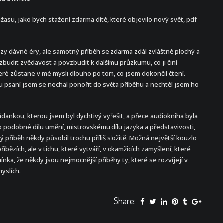
 úžasu, jako bych stažení zdarma​ dítě, které objevilo nový svět, pdf
razy dávné éry, ale samotný příběh se zdarma zdál zvláštně plochý a
budit zvědavost a povzbudit k dalšímu průzkumu, co ji činí
é zůstane v mé mysli dlouho po tom, co jsem dokončil čtení.
u psaní jsem se nechal ponořit do světa příběhu a nechtěl jsem ho
ádankou, kterou jsem byl dychtivý vyřešit, a přece audiokniha byla
ylo podobné dílu umění, mistrovskému dílu jazyka a představivosti,
příběh někdy působil trochu příliš složitě. Možná největší kouzlo
íbězích, ale v tichu, které vytváří, v okamžicích zamyšlení, které
ínka, že někdy jsou nejmocnější příběhy ty, které se rozvíjejí v
myslích.
Share: