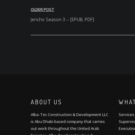
Post
OLDER POST
navigation
Jericho Season 3 – [EPUB, PDF]
ABOUT US
WHAT
Alba-Tec Construction & Development LLC
Services
is Abu Dhabi based company that carries
Supervis
out work throughout the United Arab
Executio