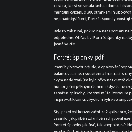
cestou, která se vinula kniha zdarma lidskou
mentální cvičení, s 300 stránkami hlubokýc
nejsnadnější čtení, Portrét špionky existuj
Bylo to zábavné, pokud ne nezapomenutelné
odpoledne. Občas byl Portrét špionky nadby
jasného cíle.
Portrét špionky pdf
Psaní bylo trochu všude, a opakování nepomoh
balancovala mezi soucitem a frustrací, s či
svým nedostatkům bylo něco nezvratně okouz
humor ji činí pěkným čtením, i když to nevžd
zasažen způsoby, kterými může literatura 
inspirovat k tomu, abychom byli více empati
Styl psaní byl konverzační, což způsobilo, ž
zasáhlo, jak příběh zdánlivě zachycoval esen
Portrét špionky jak živě, tak znepokojivě. N
jazyka, Portrét špionky epub příběhu hloubk