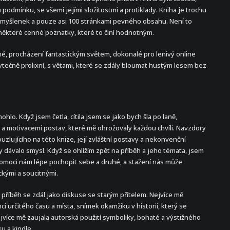
 podmínku, se všemi jejími složitostmi a protiklady. Kniha je trochu
h myšlenek a pouze asi 100 stránkami pevného obsahu. Není to
í některé cenné poznatky, které to činí hodnotným.
, procházení fantastickým světem, dokonalé pro lenivý online
tečně prolixní, s větami, které se zdály bloumat hustým lesem bez
lo. Když jsem četla, cítila jsem se jako bych šla po laně,
ny a motivacemi postav, které mě ohrožovaly každou chvíli. Navzdory
lujícího na této knize, její zvláštní postavy a nekonvenční
y dávalo smysl. Když se ohlížím zpět na příběh a jeho témata, jsem
pomoci nám lépe pochopit sebe a druhé, a stažení nás může
ckými a soucitnými.
e příběh se zdál jako diskuse se starým přítelem. Nejvíce mě
ci určitého času a místa, snímek okamžiku v historii, který se
ejvíce mě zaujala autorská použití symboliky, bohaté a výstižného
u a kindle