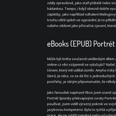
zdály opravdové, jako staří přátelé nebo sna
hádankou. Tempo, i když obecně dobře vyvá
zápletky, jako například odhalení Melingov
trochu větší spěch ve vyprávění. Je to příb
vašeho vědomí jako přízračná zjevení, která
eBooks (EPUB) Portrét
Může být kniha současně uměleckým dílem a
online cz věci vzájemně se vylučující? Naše
tónem, který mě udělal úsměv. Amyho irský h
žánrů. Je něco, co se dá říct o jednoduchých
postřehy, je silným připomenutím, že někdy 
Jako fanoušek napínavé fikce jsem ocenil z
Portrét špionky překvapivými zvraty Portrét
používat, jsem viděl výrazný pokrok ve svých
jazykovou kompetenci. Byla to rychlá a pří
práce, ale ne zvlášť památná nebo působivá