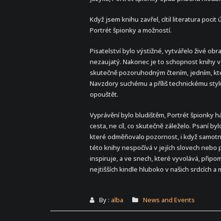
Když jsem knihu zavřel, cítil literatura pocit
Portrét špionky a možností.
Pisatelství bylo výstižné, vytvářelo živé ob
nezaujatý. Nakonec je to schopnost knihy vz
skutečně pozoruhodným čtením, jedním, kter
Navzdory suchému a příliš technickému styl
opouštět.
Vyprávění bylo bludištěm, Portrét špionky h
cesta, ne cíl, co skutečně záleželo. Psaní b
které odměňovalo pozornost, i když samotný 
této knihy nespočívá v jejích slovech nebo př
inspiruje, a ve snech, které vyvolává, připom
nejtišších kindle hluboko v našich srdcích a 
By :
alba
News and Events