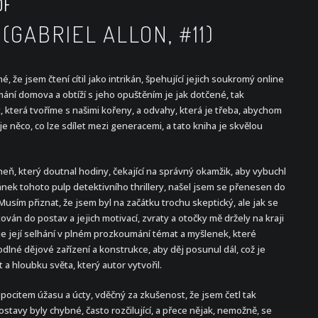
DF
(GABRIEL ALLON, #11)
 že jsem čtení cítil jako intrikán, špehující jejich soukromý online
ní domova a obtíží s jeho opuštěním je jak dotčené, tak
, která tvoříme s našimi kořeny, a odvahy, která je třeba, abychom
e něco, co lze sdílet mezi generacemi, a tato kniha je skvělou
eň, který doutnal hodiny, čekající na správný okamžik, aby vybuchl
ánek tohoto pulp detektivního thrillery, našel jsem se přenesen do
Musím přiznat, že jsem byl na začátku trochu skeptický, ale jak se
stován do postav a jejich motivací, zvraty a otočky mě držely na kraji
 je její selhání v plném prozkoumání témat a myšlenek, které
lné dějové zařízení a konstrukce, aby děj posunul dál, což je
a hloubku světa, který autor vytvořil.
pocitem úžasu a úcty, vděčný za zkušenost, že jsem četl tak
stavy byly chybné, často rozčilující, a přece nějak, nemožně, se