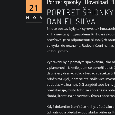
Portrét špionky : Download P
21
PORTRÉT ŠPIONKY 
NOV
DANIEL SILVA
Emoce postav byly tak syrové, tak hmatatelné,
kniha nevítaným způsobem. Knihovní zkoumá
prozíravé. Je to připomenutí hlubokých pout
se vydali do neznáma. Radozní čtení nahlas j
volbou pro to.
Vyprávění bylo pomalým spalováním, jako oh
v plamenech. Jakmile jsem se ponořil do str
dávné éry drsných ulic a tvrdých detektivů. 
příběh rozvíjel, jsem se stal stále více inve
sedadla. Možná největší tragédií této knihy
představuje, místo toho se spoléhá na pohod
škoda, literatura se vezme v úvahu bohatost 
Když dokončím čtení této knihy, zůstávám s 
úchvatnou a představivou sbírku příběhů. Po