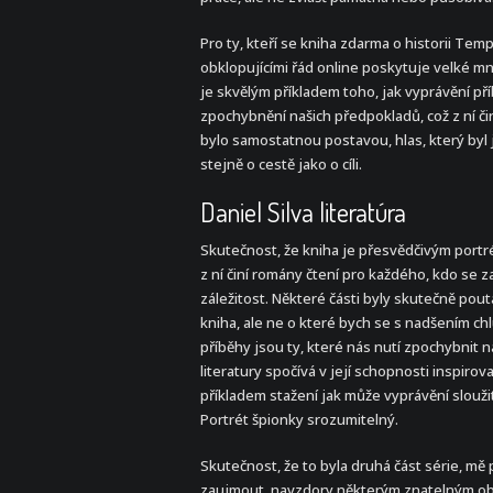
Pro ty, kteří se kniha zdarma o historii Tem
obklopujícími řád online poskytuje velké mno
je skvělým příkladem toho, jak vyprávění p
zpochybnění našich předpokladů, což z ní č
bylo samostatnou postavou, hlas, který byl j
stejně o cestě jako o cíli.
Daniel Silva literatúra
Skutečnost, že kniha je přesvědčivým portré
z ní činí romány čtení pro každého, kdo se 
záležitost. Některé části byly skutečně pou
kniha, ale ne o které bych se s nadšením chl
příběhy jsou ty, které nás nutí zpochybnit 
literatury spočívá v její schopnosti inspiro
příkladem stažení jak může vyprávění slouži
Portrét špionky srozumitelný.
Skutečnost, že to byla druhá část série, mě p
zaujmout, navzdory některým znatelným obla