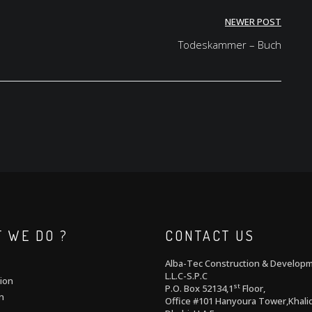
NEWER POST
Todeskammer – Buch
 WE DO ?
CONTACT US
Alba-Tec Construction & Develop
L.L.C-S.P.C
ion
st
P.O. Box 52134,1
Floor,
n
Office #101 Hanyoura Tower,Khalid