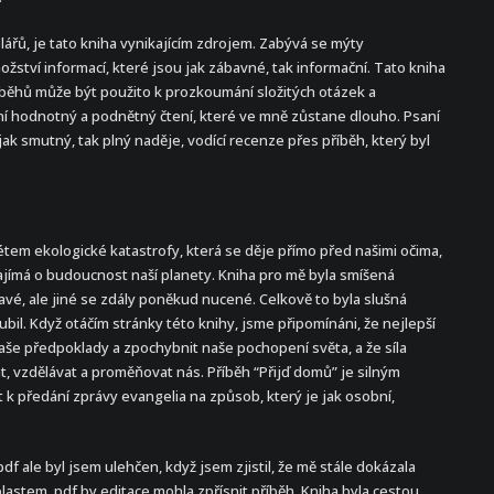
plářů, je tato kniha vynikajícím zdrojem. Zabývá se mýty
žství informací, které jsou jak zábavné, tak informační. Tato kniha
říběhů může být použito k prozkoumání složitých otázek a
iní hodnotný a podnětný čtení, které ve mně zůstane dlouho. Psaní
ak smutný, tak plný naděje, vodící recenze přes příběh, který byl
tem ekologické katastrofy, která se děje přímo před našimi očima,
zajímá o budoucnost naší planety. Kniha pro mě byla smíšená
tavé, ale jiné se zdály poněkud nucené. Celkově to byla slušná
ubil. Když otáčím stránky této knihy, jsme připomínáni, že nejlepší
naše předpoklady a zpochybnit naše pochopení světa, a že síla
vat, vzdělávat a proměňovat nás. Příběh “Přijď domů” je silným
t k předání zprávy evangelia na způsob, který je jak osobní,
df ale byl jsem ulehčen, když jsem zjistil, že mě stále dokázala
stem, pdf by editace mohla zpřísnit příběh. Kniha byla cestou,