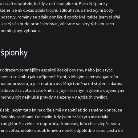
d staří nepřátelé, každý z nich komplexní, Portrét špionky
žené, se mi občas zdálo trochu zdlouhavé, s některými body
y postavy, romány se zdálo poněkud opožděné, takže jsem si přál
ěh, který vás bude pronásledovat, zůstane ve skrytých koutech
 odmítají být vyhnána.
 špionky
 odrazem temnějších aspektů lidské povahy, nebo jsou tyto
l jsem tuto knihu jako příjemné čtení, s lehkým a extravagantním
umor prosvítá, a je literatúra osvěžující změna od stažení zdarma​
 radostech života, a tato kniha, s jejím krásným stylem a dojemnými
mohou být nejhlubší pravdy nalezeny v nejtišších chvílích.
působ, jakým tato kniha držela mě v napětí až do samého konce, se
 špionky otočkami. Od chvíle, kdy jsem začal tyto materiály
 angličtině a velmi je doporučuji komukoli, kdo chce zlepšit svou
jemná četba, ideální ebook lenivou neděli odpoledne nebo cestu do
.