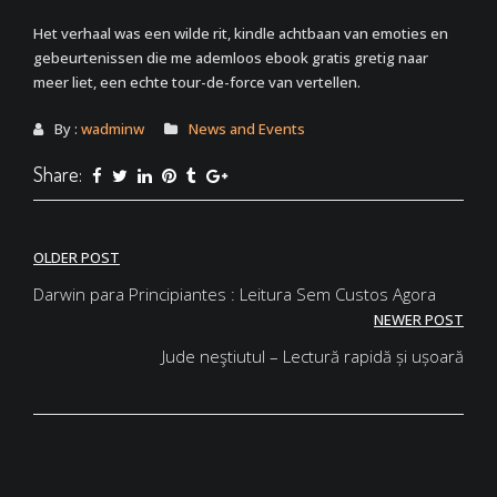
Het verhaal was een wilde rit, kindle achtbaan van emoties en
gebeurtenissen die me ademloos ebook gratis gretig naar
meer liet, een echte tour-de-force van vertellen.
By :
wadminw
News and Events
Share:
Post
OLDER POST
navigation
Darwin para Principiantes : Leitura Sem Custos Agora
NEWER POST
Jude neştiutul – Lectură rapidă și ușoară