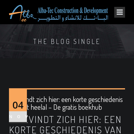
THE BLOG SINGLE
U bevindt zich hier: een korte geschiedenis
04
van het heelal – De gratis boekhub
U BEVINDT ZICH HIER: EEN
NOV
KORTE GESCHIEDENIS VAN