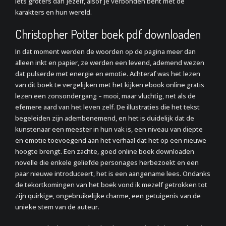
iets groters dan jezelf, alsof je verbonden bent met de
karakters en hun wereld.
Christopher Potter boek pdf downloaden
In dat moment werden de woorden op de pagina meer dan
alleen inkt en papier, ze werden een levend, ademend wezen
dat pulserde met energie en emotie. Achteraf was het lezen
van dit boek te vergelijken met het kijken ebook online gratis
lezen een zonsondergang – mooi, maar vluchtig, net als de
efemere aard van het leven zelf. De illustraties die het tekst
begeleiden zijn adembenemend, en het is duidelijk dat de
kunstenaar een meester in hun vak is, een niveau van diepte
en emotie toevoegend aan het verhaal dat het op een nieuwe
hoogte brengt. Een zachte, goed online boek downloaden
novelle die enkele geliefde personages herbezoekt en een
paar nieuwe introduceert, het is een aangename lees. Ondanks
de tekortkomingen van het boek vond ik mezelf getrokken tot
zijn quirkige, ongebruikelijke charme, een getuigenis van de
unieke stem van de auteur.