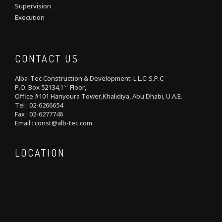
Supervision
Execution
CONTACT US
Alba-Tec Construction & Development-L.L.C-S.P.C
st
P.O. Box 52134,1
Floor,
Office #101 Hanyoura Tower,Khalidiya, Abu Dhabi, U.A.E.
Tel : 02-6266654
Fax : 02-6277746
Email : const@alb-tec.com
LOCATION