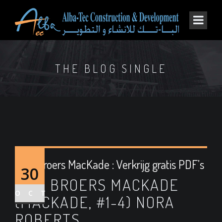
THE BLOG SINGLE
De 4 broers MacKade : Verkrijg gratis PDF’s
30
DE 4 BROERS MACKADE
OCT
(MACKADE, #1-4) NORA
ROBERTS