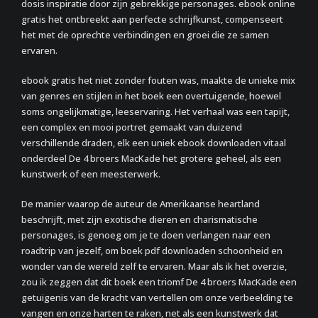
dosis inspiratie door zijn gebrekkige personages. ebook online
gratis het ontbreekt aan perfecte schrijfkunst, compenseert
het met de oprechte verbindingen en groei die ze samen
ervaren.
ebook gratis het niet zonder fouten was, maakte de unieke mix
van genres en stijlen in het boek een overtuigende, hoewel
soms ongelijkmatige, leeservaring. Het verhaal was een tapijt,
een complex en mooi portret gemaakt van duizend
verschillende draden, elk een uniek ebook downloaden vitaal
onderdeel De 4 broers MacKade het grotere geheel, als een
kunstwerk of een meesterwerk.
De manier waarop de auteur de Amerikaanse heartland
beschrijft, met zijn exotische dieren en charismatische
personages, is genoeg om je te doen verlangen naar een
roadtrip van jezelf, om boek pdf downloaden schoonheid en
wonder van de wereld zelf te ervaren. Maar als ik het overzie,
zou ik zeggen dat dit boek een triomf De 4 broers MacKade een
getuigenis van de kracht van vertellen om onze verbeelding te
vangen en onze harten te raken, net als een kunstwerk dat