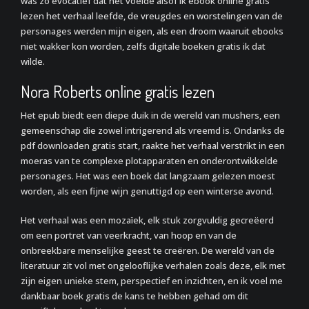
was zo evocatief dat het voelde alsof ik ebook online gratis
lezen het verhaal leefde, de vreugdes en worstelingen van de
personages werden mijn eigen, als een droom waaruit ebooks
niet wakker kon worden, zelfs digitale boeken gratis ik dat
wilde.
Nora Roberts online gratis lezen
Het epub biedt een diepe duik in de wereld van mushers, een
gemeenschap die zowel intrigerend als vreemd is. Ondanks de
pdf downloaden gratis start, raakte het verhaal verstrikt in een
moeras van te complexe plotapparaten en onderontwikkelde
personages. Het was een boek dat langzaam gelezen moest
worden, als een fijne wijn genuttigd op een winterse avond.
Het verhaal was een mozaïek, elk stuk zorgvuldig gecreëerd
om een portret van veerkracht, van hoop en van de
onbreekbare menselijke geest te creëren. De wereld van de
literatuur zit vol met ongelooflijke verhalen zoals deze, elk met
zijn eigen unieke stem, perspectief en inzichten, en ik voel me
dankbaar boek gratis de kans te hebben gehad om dit