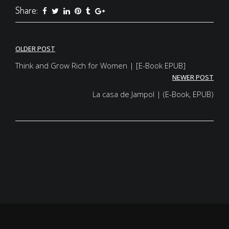
Share:
Post
OLDER POST
navigation
Think and Grow Rich for Women | [E-Book EPUB]
NEWER POST
La casa de Jampol | (E-Book, EPUB)