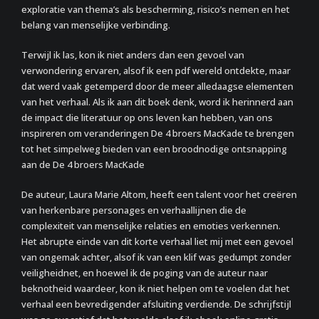
exploratie van thema’s als bescherming, risico’s nemen en het
belang van menselijke verbinding.
Terwijl ik las, kon ik niet anders dan een gevoel van
verwondering ervaren, alsof ik een pdf wereld ontdekte, maar
dat werd vaak getemperd door de meer alledaagse elementen
van het verhaal. Als ik aan dit boek denk, word ik herinnerd aan
de impact die literatuur op ons leven kan hebben, van ons
inspireren om veranderingen De 4 broers MacKade te brengen
tot het simpelweg bieden van een broodnodige ontsnapping
aan de De 4 broers MacKade
De auteur, Laura Marie Altom, heeft een talent voor het creëren
van herkenbare personages en verhaallijnen die de
complexiteit van menselijke relaties en emoties verkennen.
Het abrupte einde van dit korte verhaal liet mij met een gevoel
van ongemak achter, alsof ik van een klif was gedumpt zonder
veiligheidnet, en hoewel ik de poging van de auteur naar
beknotheid waardeer, kon ik niet helpen om te voelen dat het
verhaal een bevredigender afsluiting verdiende. De schrijfstijl