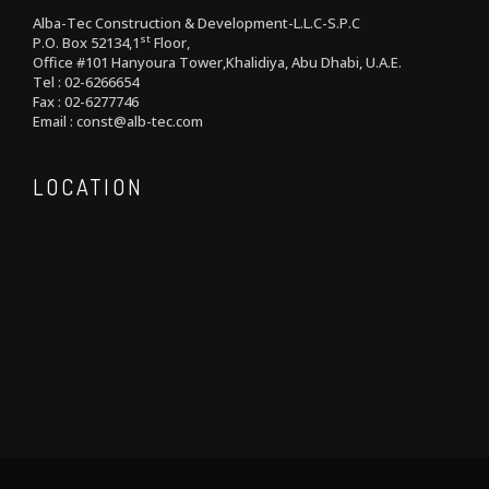
Alba-Tec Construction & Development-L.L.C-S.P.C
st
P.O. Box 52134,1
Floor,
Office #101 Hanyoura Tower,Khalidiya, Abu Dhabi, U.A.E.
Tel : 02-6266654
Fax : 02-6277746
Email : const@alb-tec.com
LOCATION