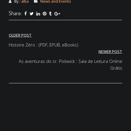
By :
alba
News and Events
Share:
Post
OLDER POST
navigation
Histoire Zéro : (PDF, EPUB, eBooks)
NEWER POST
As aventuras do sr. Pickwick : Sala de Leitura Online
Grátis