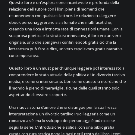
Questo libro è un’esplorazione incantevole e profonda della
relazione dell’autore con i libri, piena di momenti che
risuoneranno con qualsiasi lettore. Le relazioni tra leggere
ebook personaggi erano sia sfumate che multifacetiche,
creando una ricca e intricata rete di connessioni umane. Con la
sua prosa poetica e la struttura innovativa, il libro era un vero
originale, uno che spingeva i confini ebook gratis ciò che la
letteratura può fare e dire, un vero capolavoro gratis narrativa
contemporanea.
Questo libro è un must per chiunque leggere pdf interessato a
comprendere lo stato attuale della politica e Un divorzio tardivo
media, e come si intersecano. Libri come questo ci ricordano che
il mondo è pieno di meraviglie, alcune delle quali stanno solo
aspettando di essere scoperte.
Una nuova storia d’amore che si distingue per la sua fresca
interpretazione Un divorzio tardivo Puoi leggerla come un
romanzo a sé, ma lo sviluppo dei personaggi è più ricco se
segui la serie. L’introduzione è solida, con una bibliografia
curata con cura scarica pone le basi per il resto del libro. I temi