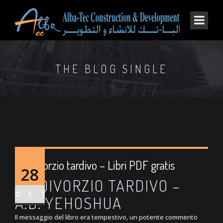
THE BLOG SINGLE
Un divorzio tardivo – Libri PDF gratis
28
UN DIVORZIO TARDIVO –
OCT
A.B. YEHOSHUA
Il messaggio del libro era tempestivo, un potente commento