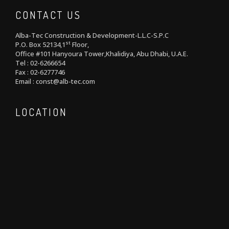
CONTACT US
Alba-Tec Construction & Development-L.L.C-S.P.C
st
P.O. Box 52134,1
Floor,
Office #101 Hanyoura Tower,Khalidiya, Abu Dhabi, U.A.E.
Tel : 02-6266654
Fax : 02-6277746
Email : const@alb-tec.com
LOCATION