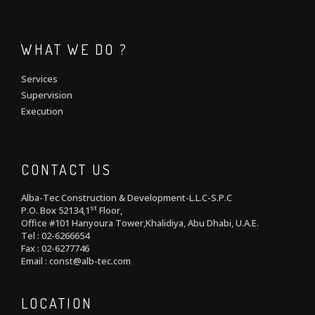
WHAT WE DO ?
Services
Supervision
Execution
CONTACT US
Alba-Tec Construction & Development-L.L.C-S.P.C
st
P.O. Box 52134,1
Floor,
Office #101 Hanyoura Tower,Khalidiya, Abu Dhabi, U.A.E.
Tel : 02-6266654
Fax : 02-6277746
Email : const@alb-tec.com
LOCATION