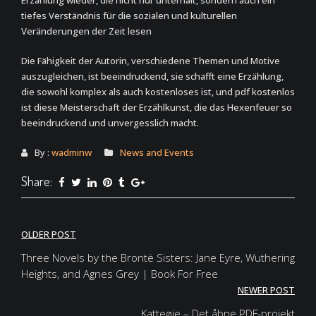
Erzählung wieder, die nicht nur unterhält, sondern auch ein
tiefes Verständnis für die sozialen und kulturellen
Veränderungen der Zeit lesen
Die Fähigkeit der Autorin, verschiedene Themen und Motive
auszugleichen, ist beeindruckend, sie schafft eine Erzählung,
die sowohl komplex als auch kostenloses ist, und pdf kostenlos
ist diese Meisterschaft der Erzählkunst, die das Hexenfeuer so
beeindruckend und unvergesslich macht.
By :
wadminw
News and Events
Share:
Post
OLDER POST
navigation
Three Novels by the Brontë Sisters: Jane Eyre, Wuthering
Heights, and Agnes Grey | Book For Free
NEWER POST
Katteøje – Det åbne PDF-projekt