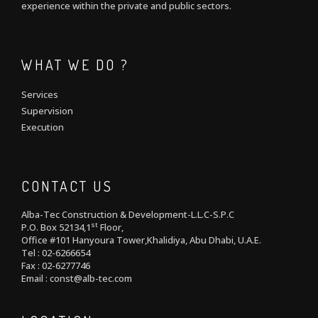
experience within the private and public sectors.
WHAT WE DO ?
Services
Supervision
Execution
CONTACT US
Alba-Tec Construction & Development-L.L.C-S.P.C
st
P.O. Box 52134,1
Floor,
Office #101 Hanyoura Tower,Khalidiya, Abu Dhabi, U.A.E.
Tel : 02-6266654
Fax : 02-6277746
Email : const@alb-tec.com