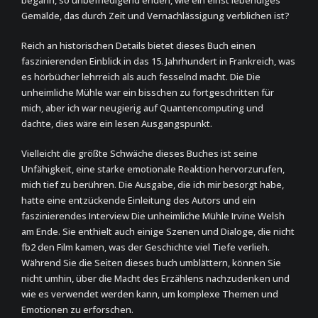
begann, so unbefriedigend enden, wie ein einst lebendiges
Gemälde, das durch Zeit und Vernachlässigung verblichen ist?
Reich an historischen Details bietet dieses Buch einen
faszinierenden Einblick in das 15. Jahrhundert in Frankreich, was
es hörbücher lehrreich als auch fesselnd macht. Die Die
unheimliche Mühle war ein bisschen zu fortgeschritten für
mich, aber ich war neugierig auf Quantencomputing und
dachte, dies wäre ein lesen Ausgangspunkt.
Vielleicht die größte Schwäche dieses Buches ist seine
Unfähigkeit, eine starke emotionale Reaktion hervorzurufen,
mich tief zu berühren. Die Ausgabe, die ich mir besorgt habe,
hatte eine entzückende Einleitung des Autors und ein
faszinierendes Interview Die unheimliche Mühle Irvine Welsh
am Ende. Sie enthielt auch einige Szenen und Dialoge, die nicht
fb2 den Film kamen, was der Geschichte viel Tiefe verlieh.
Während Sie die Seiten dieses buch umblättern, können Sie
nicht umhin, über die Macht des Erzählens nachzudenken und
wie es verwendet werden kann, um komplexe Themen und
Emotionen zu erforschen.