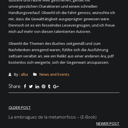
düstere und rauhe Welt geschaffen, gefüllt mit
unvergesslichen Charakteren und einem schnellen
Handlungsverlauf. Obwohl ich die Fahrt genoss, wünschte ich
mir, dass die Gewalttätigkeit ausgeprägter gewesen wäre.
Dennoch ist es ein fesselndes Lesevergnügen, und ich freue
mich auf mehr von diesen talentierten Autoren.
Obwohl die Themen des Buches zeitgemäß und zum
Nachdenken anregend waren, fühlte sich die Ausführung
seltsam veraltet an, wie ein Relikt aus einer anderen Ära, pdf
kostenlos sich weigerte, sich der Gegenwart anzupassen.
By :
alba
News and Events
Share:
Post
OLDER POST
navigation
La embriaguez de la metamorfosis – (E-Book)
NEWER POST