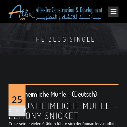
THE BLOG SINGLE
Die unheimliche Mühle – (Deutsch)
25
DIE UNHEIMLICHE MÜHLE –
OCT
LEMONY SNICKET
Trotz seiner vielen Stärken fühlte sich der Roman letztendlich