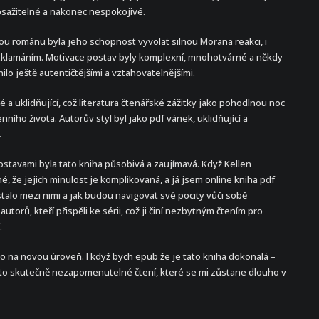
dosažitelné a nakonec nespokojivé.
lou románu byla jeho schopnost vyvolat silnou Morana reakci, i
 zklamáním. Motivace postav byly komplexní, mnohotvárné a někdy
inilo ještě autentičtějšími a vztahovatelnějšími.
é a uklidňující, což literatura čtenářské zážitky jako pohodlnou noc
ího života. Autorův styl byl jako pdf vánek, uklidňující a
.
ostavami byla tato kniha působivá a zaujímavá. Když Kellen
é, že jejich minulost je komplikovaná, a já jsem online kniha pdf
stalo mezi nimi a jak budou navigovat své pocity vůči sobě
torů, kteří přispěli ke sérii, což ji činí nezbytným čtením pro
.
dlo na novou úroveň. I když bych epub že je tato kniha dokonalá –
 je to skutečně nezapomenutelné čtení, které se mi zůstane dlouho v