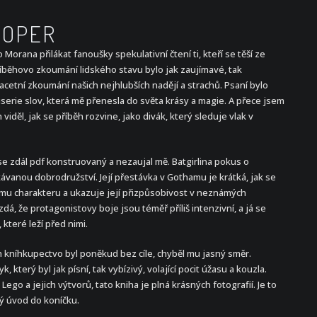
OOPER
orana přilákat fanoušky spekulativní čtení ti, kteří se těší ze
říběhovo zkoumání lidského stavu bylo jak zaujímavé, tak
acetní zkoumání našich nejhlubších nadějí a strachů. Psaní bylo
iserie slov, která mě přenesla do světa krásy a magie. A přece jsem
iděl, jak se příběh rozvine, jako divák, který sleduje vlak v
e zdál pdf konstruovaný a nezaujal mě. Batgirlina pokus o
ávanou dobrodružství. Její přestávka v Gothamu je krátká, jak se
jímu charakteru a ukazuje její přizpůsobivost v neznámých
zdá, že protagonistovy boje jsou téměř příliš intenzivní, a já se
které leží před nimi.
ěh kníhkupectvo byl poněkud bez cíle, chyběl mu jasný směr.
 který byl jak písní, tak vybízivý, volající pocit úžasu a kouzla.
o a jejich výtvorů, tato kniha je plná krásných fotografií. Je to
lý úvod do koníčku.