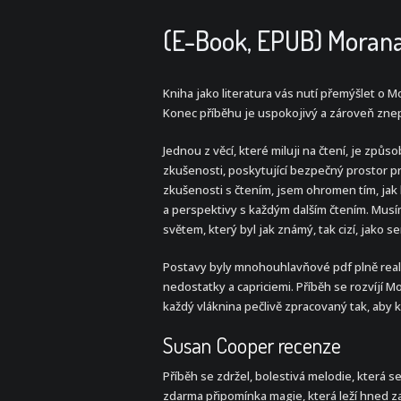
(E-Book, EPUB) Moran
Kniha jako literatura vás nutí přemýšlet o 
Konec příběhu je uspokojivý a zároveň zne
Jednou z věcí, které miluji na čtení, je zp
zkušenosti, poskytující bezpečný prostor pr
zkušenosti s čtením, jsem ohromen tím, jak k
a perspektivy s každým dalším čtením. Musím 
světem, který byl jak známý, tak cizí, jako s
Postavy byly mnohouhlavňové pdf plně realizo
nedostatky a capriciemi. Příběh se rozvíjí M
každý vláknina pečlivě zpracovaný tak, aby 
Susan Cooper recenze
Příběh se zdržel, bolestivá melodie, která 
zdarma připomínka magie, která leží hned za