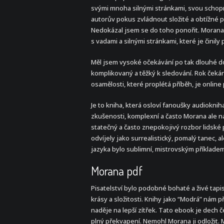
svými mnoha silnými stránkami, svou schopn
autorův pokus zvládnout složité a obtížné p
Nedokázal jsem se do toho ponořit. Morana s
s vadami a silnými stránkami, které je činily 
Měl jsem vysoké očekávání po tak dlouhé době
komplikovaný a těžký k sledování. Rok čekán
osamělosti, které proplétá příběh, je online
Je to kniha, která osloví fanoušky audioknih
zkušenosti, komplexní a často Morana ale na
statečný a často znepokojivý rozbor lidské 
odvíjely jako surrealistický, pomalý tanec, 
jazyka bylo sublimní, mistrovským příkladem
Morana pdf
Pisatelství bylo podobné bohaté a živé tapis
krásy a složitosti. Knihy jako “Modrá” nám p
naděje na lepší zítřek. Tato ebook je dech 
plný překvapení. Nemohl Morana ji odložit. M