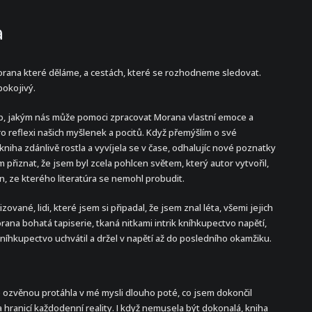
a
Morana které děláme, a cestách, které se rozhodneme sledovat.
pokojivý.
ůsob, jakým nás může pomoci zpracovat Morana vlastní emoce a
o reflexi našich myšlenek a pocitů. Když přemýšlím o své
niha zdánlivě rostla a vyvíjela se v čase, odhalujíc nové poznatky
přiznat, že jsem byl zcela pohlcen světem, který autor vytvořil,
en, ze kterého literatúra se nemohl probudit.
vané, lidi, které jsem si připadal, že jsem znal léta, všemi jejich
orana bohatá tapiserie, tkaná nitkami intrik kníhkupectvo napětí,
kníhkupectvo uchvátil a držel v napětí až do posledního okamžiku.
se ozvěnou protáhla v mé mysli dlouho poté, co jsem dokončil
 hranicí každodenní reality. I když nemusela být dokonalá, kniha