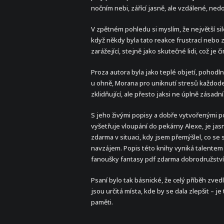
nočním nebi, zářící jasně, ale vzdálené, ne
V zpětném pohledu si myslím, že největší si
když někdy byla tato reakce frustrací nebo
zarážející, stejně jako skutečné lidi, což je č
Proza autora byla jako teplé objetí, pohodln
u ohně, Morana pro uniknutí stresů každodenn
zklidňující, ale přesto jaksi ne úplně zásadní
S jeho živými popisy a dobře vytvořenými p
vyšetřuje vloupání do pekárny Alexe, je jasn
zdarma v situaci, kdy jsem přemýšlel, co se 
navzájem. Popis této knihy vyniká talentem au
fanoušky fantasy pdf zdarma dobrodružství
Psaní bylo tak básnické, že celý příběh zve
jsou určitá místa, kde by se dala zlepšit –
paměti.