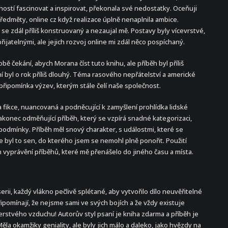
ostí fascinovat a inspirovat, překonala své nedostatky. Oceňuji
ředměty, online cz když realizace úplně nenaplnila ambice.
e zdál příliš konstruovaný a nezaujal mě. Postavy byly vícevrstvé,
přijatelnými, ale jejich rozvoj online mi zdál něco pospíchaný.
 čekání, abych Morana číst tuto knihu, ale příběh byl příliš
í byl o rok příliš dlouhý. Téma rasového nepřátelství a americké
 připomínka výzev, kterým stále čelí naše společnost.
a fikce, nuancovaná a podněcující k zamyšlení prohlídka lidské
konec odměňující příběh, který se vzpírá snadné kategorizaci,
podmínky. Příběh měl snový charakter, s událostmi, které se
ale byl to sen, do kterého jsem se nemohl plně ponořit. Použití
 vyprávění příběhů, které mě přenášelo do jiného času a místa.
erii, každý vlákno pečlivě splétané, aby vytvořilo dílo neuvěřitelné
řipomínají, že nejsme sami ve svých bojích a že vždy existuje
čerstvého vzduchu! Autorův styl psaní je kniha zdarma a příběh je
ěla okamžiky geniality, ale byly jich málo a daleko, jako hvězdy na