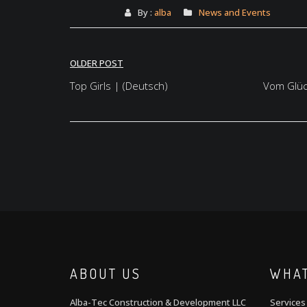
By :
alba
News and Events
Post
OLDER POST
navigation
Top Girls | (Deutsch)
Vom Glück
ABOUT US
WHAT
Alba-Tec Construction & Development LLC
Services