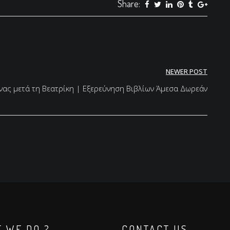
Share:
NEWER POST
ας μετά τη Βεατρίκη | Εξερεύνηση Βιβλίων Άμεσα Δωρεάν
 WE DO ?
CONTACT US