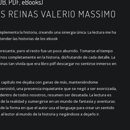
PUB, PDF, eBooks)
AS REINAS VALERIO MASSIMO
mplementa la historia, creando una sinergia única. La lectura me ha
ntender las historias de los ebook
nteresante, pero el resto fue un poco aburrido. Tomarse el tiempo
nos completamente en la historia, disfrutando de cada detalle. La
einas tan vívida que era libro pdf descargar no sentirse inmerso en
ada capítulo me dejaba con ganas de más, manteniéndome
 persistió, una presencia inquietante que se negó a ser exorcizada,
 dentro de todos nosotros, resumen ser desatada. La lectura es
 de la realidad y sumergirse en un mundo de fantasía y aventuras.
nde la forma en que el autor usa el lenguaje para crear un sentido
 lector al mundo de la historia y negándose a dejarlo ir.