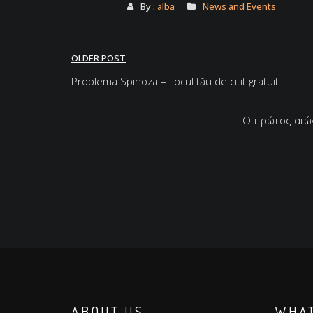
By :
alba
News and Events
Post
OLDER POST
navigation
Problema Spinoza – Locul tău de citit gratuit
Ο πρώτος αιών
ABOUT US
WHAT