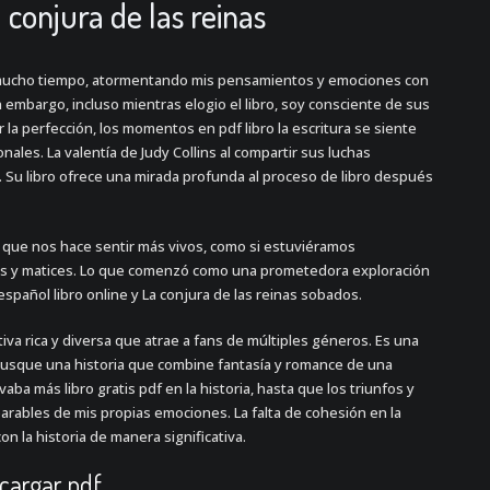
 conjura de las reinas
mucho tiempo, atormentando mis pensamientos y emociones con
embargo, incluso mientras elogio el libro, soy consciente de sus
r la perfección, los momentos en pdf libro la escritura se siente
ales. La valentía de Judy Collins al compartir sus luchas
Su libro ofrece una mirada profunda al proceso de libro después
o que nos hace sentir más vivos, como si estuviéramos
as y matices. Lo que comenzó como una prometedora exploración
spañol libro online​ y La conjura de las reinas sobados.
tiva rica y diversa que atrae a fans de múltiples géneros. Es una
busque una historia que combine fantasía y romance de una
aba más libro gratis pdf en la historia, hasta que los triunfos y
arables de mis propias emociones. La falta de cohesión en la
on la historia de manera significativa.
cargar pdf