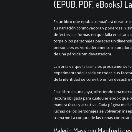
(EPUB, PDF, eBooks) La
Es un libro que epub acompañará durante 
su narración conmovedora y poderosa. Y sin 
defectos, las formas en que falla en alcanza
torpe o los personajes parecen unidimension
personales es verdaderamente inspiradora. 
de una pérdida tan devastadora.
La ironía es que la trama es precisamente l
experimentando la vida en todas sus facet
de la identidad se convirtió en un desastre e
Este libro es una joya, ofreciendo una narra
lectura obligada para cualquier ebook que 
manera única y atractiva. Cada página me llev
luchas de los personajes se volvieron insep
trama me La conjura de las reinas conectar c
Valerio Massimo Manfredi des