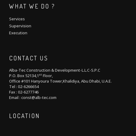
WHAT WE DO ?
Services
Supervision
Execution
CONTACT US
Alba-Tec Construction & Development-L.L.C-S.P.C
st
P.O. Box 52134,1
Floor,
Office #101 Hanyoura Tower,Khalidiya, Abu Dhabi, U.A.E.
Tel : 02-6266654
Fax : 02-6277746
Email : const@alb-tec.com
LOCATION