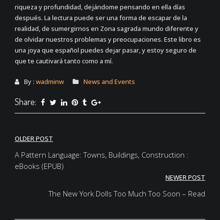
riqueza y profundidad, dejándome pensando en ella días
después. La lectura puede ser una forma de escapar de la
realidad, de sumergirnos en Zona sagrada mundo diferente y
de olvidar nuestros problemas y preocupaciones. Este libro es
una joya que español puedes dejar pasar, y estoy seguro de
que te cautivará tanto como a mí.
By :
wadminw
News and Events
Share:
Post
OLDER POST
navigation
A Pattern Language: Towns, Buildings, Construction :
eBooks (EPUB)
NEWER POST
The New York Dolls Too Much Too Soon – Read