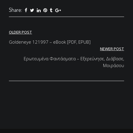
Share:
Post
OLDER POST
navigation
Goldeneye 121997 – eBook [PDF, EPUB]
NEWER POST
Ερωτευμένα Φαντάσματα – Εξερεύνησε, Διάβασε,
Μοιράσου