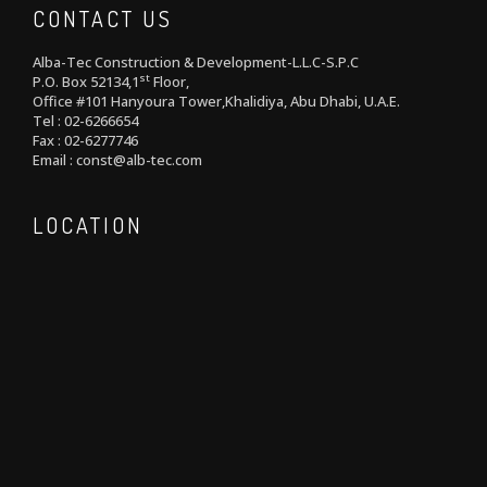
CONTACT US
Alba-Tec Construction & Development-L.L.C-S.P.C
st
P.O. Box 52134,1
Floor,
Office #101 Hanyoura Tower,Khalidiya, Abu Dhabi, U.A.E.
Tel : 02-6266654
Fax : 02-6277746
Email : const@alb-tec.com
LOCATION