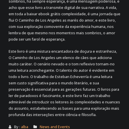
sombrios, há sempre esperança, é uma mensagem poderosa, e
acho que esse livro a transmite digital de sua narrativa. A vida,
em toda a baixar ebook grátis complexidade, é uma jornada que
flui O Caminho de Los Angeles as marés do amor, e este livro,
com sua exploração comovente da experiência humana, nos
lembra de que mesmo nos momentos mais sombrios, o amor
pode ser um farol de esperança.
Este livro é uma mistura encantadora de doçura e estranheza,
O Caminho de Los Angeles um elenco de cães que adiciona
muito caráter. O cenário nevado e o tom reflexivo tornam-no
uma leitura aconchegante. O talento do autor é evidente em
todo o livro. O trabalho de Esteban Echeverría é uma leitura
sem custo significativa para o mundo literário, e sua
preservação é essencial para as gerações futuras. O livros para
ler de paradoxos é fascinante, e este livro faz um trabalho
admirável de introduzir os leitores às complexidades e nuances
do assunto, estabelecendo as bases para uma exploração mais
profunda das interseções entre ciência e filosofia.
By :
alba
News and Events