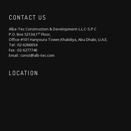
CONTACT US
Alba-Tec Construction & Development-L.L.C-S.P.C
st
P.O. Box 52134,1
Floor,
Office #101 Hanyoura Tower,Khalidiya, Abu Dhabi, U.A.E.
Tel : 02-6266654
Fax : 02-6277746
Email : const@alb-tec.com
LOCATION