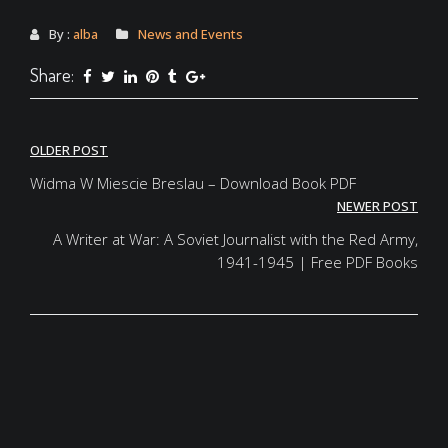
By :
alba
News and Events
Share:
Post
OLDER POST
navigation
Widma W Miescie Breslau – Download Book PDF
NEWER POST
A Writer at War: A Soviet Journalist with the Red Army,
1941-1945 | Free PDF Books