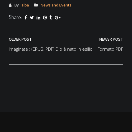
By :
alba
News and Events
Share:
Post
OLDER POST
NEWER POST
navigation
Imaginate : (EPUB, PDF)
Dio è nato in esilio | Formato PDF