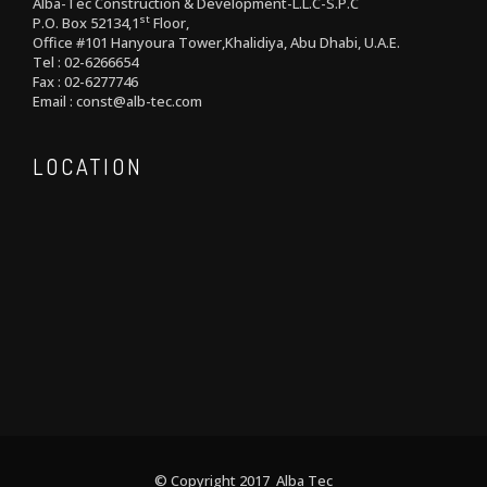
Alba-Tec Construction & Development-L.L.C-S.P.C
st
P.O. Box 52134,1
Floor,
Office #101 Hanyoura Tower,Khalidiya, Abu Dhabi, U.A.E.
Tel : 02-6266654
Fax : 02-6277746
Email : const@alb-tec.com
LOCATION
© Copyright 2017 Alba Tec