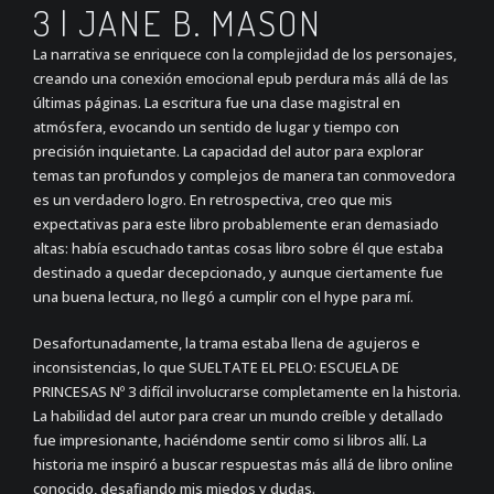
3 | JANE B. MASON
La narrativa se enriquece con la complejidad de los personajes,
creando una conexión emocional epub perdura más allá de las
últimas páginas. La escritura fue una clase magistral en
atmósfera, evocando un sentido de lugar y tiempo con
precisión inquietante. La capacidad del autor para explorar
temas tan profundos y complejos de manera tan conmovedora
es un verdadero logro. En retrospectiva, creo que mis
expectativas para este libro probablemente eran demasiado
altas: había escuchado tantas cosas libro sobre él que estaba
destinado a quedar decepcionado, y aunque ciertamente fue
una buena lectura, no llegó a cumplir con el hype para mí.
Desafortunadamente, la trama estaba llena de agujeros e
inconsistencias, lo que SUELTATE EL PELO: ESCUELA DE
PRINCESAS Nº 3 difícil involucrarse completamente en la historia.
La habilidad del autor para crear un mundo creíble y detallado
fue impresionante, haciéndome sentir como si libros allí. La
historia me inspiró a buscar respuestas más allá de libro online​
conocido, desafiando mis miedos y dudas.