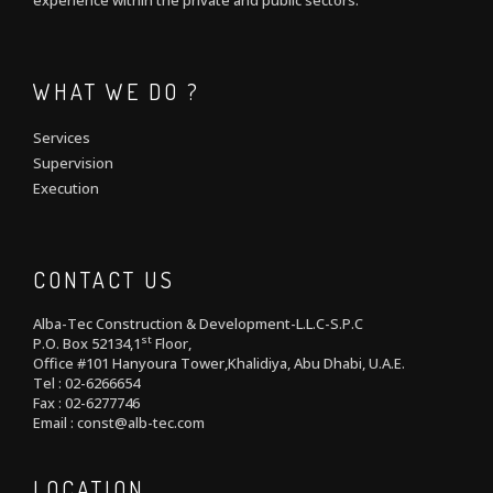
experience within the private and public sectors.
WHAT WE DO ?
Services
Supervision
Execution
CONTACT US
Alba-Tec Construction & Development-L.L.C-S.P.C
st
P.O. Box 52134,1
Floor,
Office #101 Hanyoura Tower,Khalidiya, Abu Dhabi, U.A.E.
Tel : 02-6266654
Fax : 02-6277746
Email : const@alb-tec.com
LOCATION