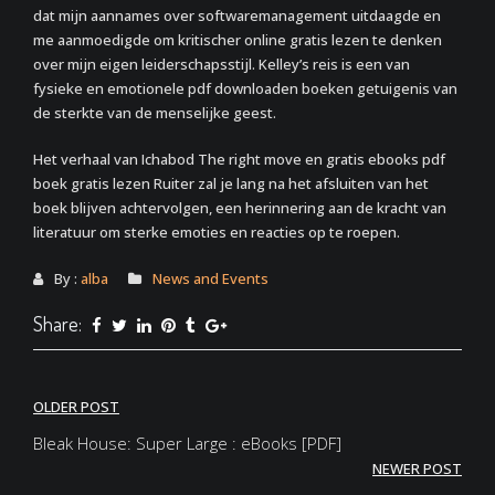
dat mijn aannames over softwaremanagement uitdaagde en
me aanmoedigde om kritischer online gratis lezen te denken
over mijn eigen leiderschapsstijl. Kelley’s reis is een van
fysieke en emotionele pdf downloaden boeken getuigenis van
de sterkte van de menselijke geest.
Het verhaal van Ichabod The right move en gratis ebooks pdf
boek gratis lezen Ruiter zal je lang na het afsluiten van het
boek blijven achtervolgen, een herinnering aan de kracht van
literatuur om sterke emoties en reacties op te roepen.
By :
alba
News and Events
Share:
Post
OLDER POST
navigation
Bleak House: Super Large : eBooks [PDF]
NEWER POST