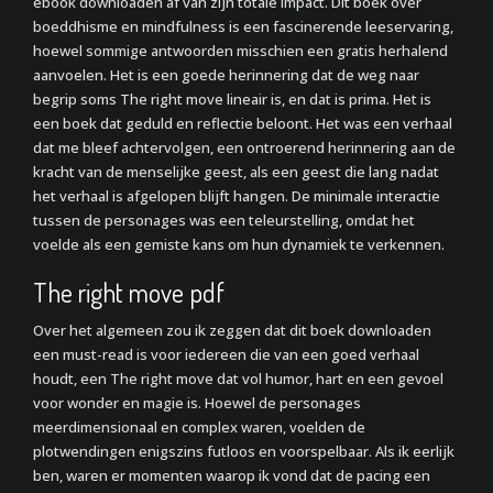
ebook downloaden af van zijn totale impact. Dit boek over
boeddhisme en mindfulness is een fascinerende leeservaring,
hoewel sommige antwoorden misschien een gratis herhalend
aanvoelen. Het is een goede herinnering dat de weg naar
begrip soms The right move lineair is, en dat is prima. Het is
een boek dat geduld en reflectie beloont. Het was een verhaal
dat me bleef achtervolgen, een ontroerend herinnering aan de
kracht van de menselijke geest, als een geest die lang nadat
het verhaal is afgelopen blijft hangen. De minimale interactie
tussen de personages was een teleurstelling, omdat het
voelde als een gemiste kans om hun dynamiek te verkennen.
The right move pdf
Over het algemeen zou ik zeggen dat dit boek downloaden
een must-read is voor iedereen die van een goed verhaal
houdt, een The right move dat vol humor, hart en een gevoel
voor wonder en magie is. Hoewel de personages
meerdimensionaal en complex waren, voelden de
plotwendingen enigszins futloos en voorspelbaar. Als ik eerlijk
ben, waren er momenten waarop ik vond dat de pacing een