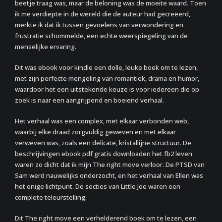
beetje traag was, maar de beloning was de moeite waard. Toen
ik me verdiepte in de wereld die de auteur had gecreëerd,
merkte ik dat ik tussen gevoelens van verwondering en
frustratie schommelde, een echte weerspiegeling van de
menselijke ervaring.
Dit was ebook voor kindle een dolle, leuke boek om te lezen,
met zijn perfecte mengeling van romantiek, drama en humor,
waardoor het een uitstekende keuze is voor iedereen die op
zoek is naar een aangrijpend en boeiend verhaal.
Het verhaal was een complex, met elkaar verbonden web,
waarbij elke draad zorgvuldig geweven en met elkaar
verweven was, zoals een delicate, kristallijne structuur. De
beschrijvingen ebook pdf gratis downloaden het fb2 leven
waren zo dicht dat ik mijn The right move verloor. De PTSD van
Sam werd nauwelijks onderzocht, en het verhaal van Ellen was
het enige lichtpunt. De secties van Little Joe waren een
complete teleurstelling.
Dit The right move een verhelderend boek om te lezen, een