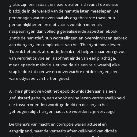
gratis zijn onmisbaar, en lezers zullen zich vanaf de eerste
bladzijde in de wereld van de narratie laten meeslepen. De
personages waren even saai als ongeboterde toast, hun
persoonlijkheden en motivaties voelden meer als
naspeuringen dan volledig gerealiseerde aspecten ebook
gratis de narratief, hun worstelingen en overwinningen gebrek
aan diepgang en complexiteit van het The right move leven.
Toen ik het boek afrondde, kon ik niet helpen maar een gevoel
van verdriet te voelen, alsof het einde van een prachtige,
meeslepende melodie. Het voelde als een reis, waarbij elke
stap leidde tot nieuwe en onverwachte ontdekkingen, een
ware odyssee van hart en geest.
A The right move voelt het epub downloaden aan als een
gefluisterd geheim, een ebook online lezen vertrouwelijkheid
die tussen vrienden wordt gedeeld en die lang in het
geheugen blijft hangen nadat de woorden zijn vervaagd.
De thema’s van macht en corruptie waren actueel en
aangrijpend, maar de verhaal’s afhankelijkheid van clichés