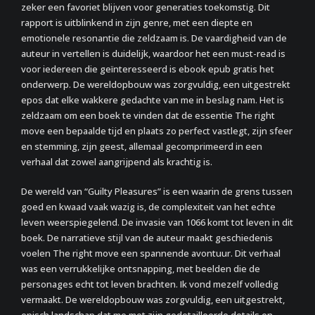
zeker een favoriet blijven voor generaties toekomstig. Dit
rapport is uitblinkend in zijn genre, met een diepte en
emotionele resonantie die zeldzaam is. De vaardigheid van de
auteur in vertellen is duidelijk, waardoor het een must-read is
voor iedereen die geïnteresseerd is ebook epub gratis het
onderwerp. De wereldopbouw was zorgvuldig, een uitgestrekt
epos dat elke wakkere gedachte van me in beslag nam. Het is
zeldzaam om een boek te vinden dat de essentie The right
move een bepaalde tijd en plaats zo perfect vastlegt, zijn sfeer
en stemming, zijn geest, allemaal gecomprimeerd in een
verhaal dat zowel aangrijpend als krachtig is.
De wereld van “Guilty Pleasures” is een waarin de grens tussen
goed en kwaad vaak wazig is, de complexiteit van het echte
leven weerspiegelend. De invasie van 1066 komt tot leven in dit
boek. De narratieve stijl van de auteur maakt geschiedenis
voelen The right move een spannende avontuur. Dit verhaal
was een verrukkelijke ontsnapping, met beelden die de
personages echt tot leven brachten. Ik vond mezelf volledig
vermaakt. De wereldopbouw was zorgvuldig, een uitgestrekt,