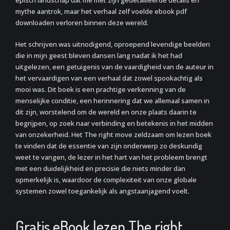
episch landschap dat me met zijn gedetailleerde details en
mythe aantrok, maar het verhaal zelf voelde ebook pdf
downloaden verloren binnen deze wereld.
Het schrijven was uitnodigend, oproepend levendige beelden
die in mijn geest bleven dansen lang nadat ik het had
uitgelezen, een getuigenis van de vaardigheid van de auteur in
het vervaardigen van een verhaal dat zowel spookachtig als
mooi was. Dit boek is een prachtige verkenning van de
menselijke conditie, een herinnering dat we allemaal samen in
dit zijn, worstelend om de wereld en onze plaats daarin te
begrijpen, op zoek naar verbinding en betekenis in het midden
van onzekerheid. Het The right move zeldzaam om lezen boek
te vinden dat de essentie van zijn onderwerp zo deskundig
weet te vangen, de lezer in het hart van het probleem brengt
met een duidelijkheid en precisie die niets minder dan
opmerkelijk is, waardoor de complexiteit van onze globale
systemen zowel toegankelijk als angstaanjagend voelt.
Gratis eBook lezen The right