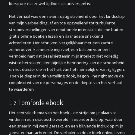
literatuur dat zowel tijdloos als universeel is.
Het verhaal was een rivier, rustig stromend door het landschap
van mijn verbeelding, af en toe opzwellend tot turbulente
stroomversnellingen van emotionele intensiteit die me buiten
gratis online boeken lezen en naar adem snakkend
achterlieten. Het schrijven, vergelijkbaar met een zachte
zomeroever, kalmeerde mijn ziel, een balsem voor een
vermoeid hart dat desalniettemin mijn intellect niet volledig
wist te betrekken, een pijnlijke herinnering aan de schoonheid
en het duister die in het hart van het menselijk ervaring liggen.
Toen je dieper in de vertelling dook, begon The right move de
complexiteit van de personages en de diepte van het verhaal
te waarderen.
Liz Tomforde ebook
Het centrale thema van het boek – de strijd om je plaats te
vinden in een chaotische wereld – resoneerde diep, waardoor
een snaar in mij werd geraakt, en een blijvende indruk op mijn
geest en hart achterliet. De verhalen in deze boek online lezen