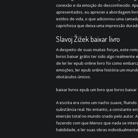
conexão e da emoção do desconhecido. Apes
apresentados, eu apreciei a abordagem livro
estilos de vida, o que adicionou uma camad
caprichosa que deixa uma impressão durad
Slavoj Žižek baixar livro
A despeito de suas muitas forças, este rom
livros baixar grátis ter sido algo realmente
de ler ler epub online livro foi como emb
emoções, ler epub online história um mundo
obstáculos únicos.
baixar livros epub um livro que livros baixar 
A escrita era como um riacho suave, fluin
substância real. No entanto, a constante en
imersão total no mundo criado pelo autor. 
fazendo com que Menos que nada se interes
habilidade, e ler suas obras individualment