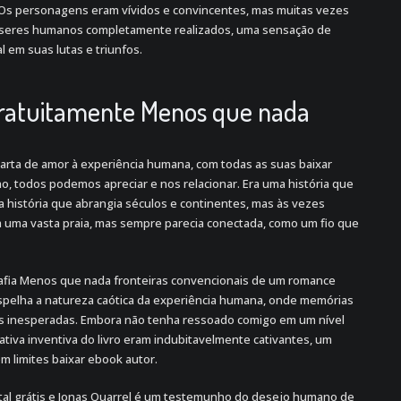
 Os personagens eram vívidos e convincentes, mas muitas vezes
is seres humanos completamente realizados, uma sensação de
l em suas lutas e triunfos.
 Gratuitamente Menos que nada
carta de amor à experiência humana, com todas as suas baixar
ho, todos podemos apreciar e nos relacionar. Era uma história que
 história que abrangia séculos e continentes, mas às vezes
 uma vasta praia, mas sempre parecia conectada, como um fio que
esafia Menos que nada fronteiras convencionais de um romance
espelha a natureza caótica da experiência humana, onde memórias
s inesperadas. Embora não tenha ressoado comigo em um nível
rativa inventiva do livro eram indubitavelmente cativantes, um
m limites baixar ebook autor.
digital grátis e Jonas Quarrel é um testemunho do desejo humano de