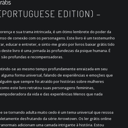
rátis
(PORTUGUESE EDITION) –
Florença e sua trama intrincada, é um ótimo lembrete do poder da
enso de conexão com os personagens. Este livro é um testemunho
r, educar e entreter, e sinto-me grato por livros baixar grátis tido
a deste livro é uma jornada às profundezas da psique humana. É
es são profundas e recompensadoras.
sentindo-se ao mesmo tempo profundamente enraizada em seu
de alguma forma universal, falando de experiências e emoções que
alguém que sempre foi atraído por histórias sobre mulheres
 como este livro retratou suas personagens femininas,
empoderadora da vida e das experiências Menos que nada
r e se tornando adulta muito cedo é um tema universal que ressoa
letamente desfrutando da série Arrowtown. Os ler grátis online
anormais adicionam uma camada intrigante à história. Estou