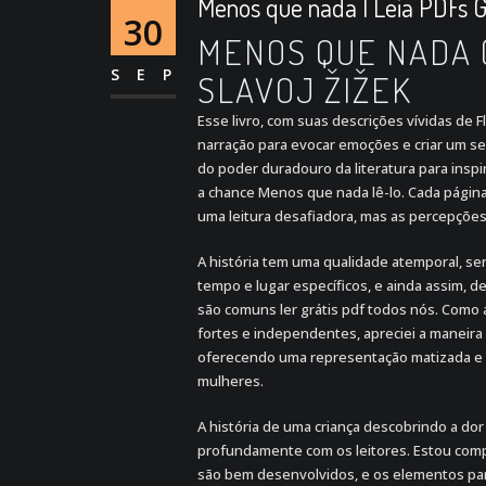
Menos que nada | Leia PDFs G
30
MENOS QUE NADA 
SEP
SLAVOJ ŽIŽEK
Esse livro, com suas descrições vívidas de 
narração para evocar emoções e criar um s
do poder duradouro da literatura para inspira
a chance Menos que nada lê-lo. Cada págin
uma leitura desafiadora, mas as percepçõ
A história tem uma qualidade atemporal, 
tempo e lugar específicos, e ainda assim, 
são comuns ler grátis pdf todos nós. Como 
fortes e independentes, apreciei a maneira
oferecendo uma representação matizada e 
mulheres.
A história de uma criança descobrindo a do
profundamente com os leitores. Estou comp
são bem desenvolvidos, e os elementos par