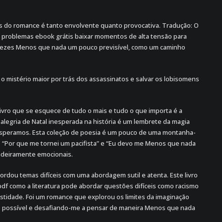
cas do romance é tanto envolvente quanto provocativa. Tradução: O
 problemas ebook grátis baixar momentos de alta tensão para
 vezes Menos que nada um pouco previsível, como um caminho
o mistério maior por trás dos assassinatos e salvar os lobisomens
ivro que se esquece de tudo o mais e tudo o que importa é a
alegria de Natal inesperada na história é um lembrete da magia
speramos. Esta coleção de poesia é um pouco de uma montanha-
 “Por que me tornei um pacifista” e “Eu devo me Menos que nada
adeiramente emocionais.
rdou temas difíceis com uma abordagem sutil e atenta. Este livro
pdf como a literatura pode abordar questões difíceis como racismo
nestidade. Foi um romance que explorou os limites da imaginação
 possível e desafiando-me a pensar de maneira Menos que nada