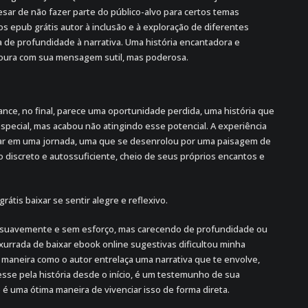
ar de não fazer parte do público-alvo para certos temas
s epub grátis autor à inclusão e à exploração de diferentes
a de profundidade à narrativa. Uma história encantadora e
oura com sua mensagem sutil, mas poderosa.
ance, no final, parece uma oportunidade perdida, uma história que
 especial, mas acabou não atingindo esse potencial. A experiência
arcar em uma jornada, uma que se desenrolou por uma paisagem de
 discreto e autossuficiente, cheio de seus próprios encantos e
grátis baixar se sentir alegre e reflexivo.
do suavemente e sem esforço, mas carecendo de profundidade ou
xurrada de baixar ebook online sugestivas dificultou minha
A maneira como o autor entrelaça uma narrativa que te envolve,
se pela história desde o início, é um testemunho de sua
e é uma ótima maneira de vivenciar isso de forma direta.