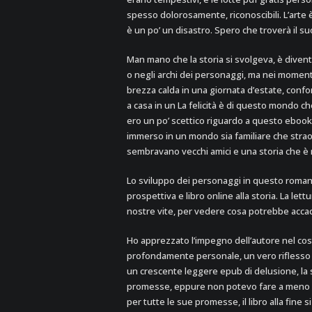
spesso dolorosamente, riconoscibili. L’arte 
è un po’ un disastro. Spero che troverà il 
Man mano che la storia si svolgeva, è divent
o negli archi dei personaggi, ma nei momenti 
brezza calda in una giornata d’estate, conf
a casa in un La felicità è di questo mondo c
ero un po’ scettico riguardo a questo ebook
immerso in un mondo sia familiare che stra
sembravano vecchi amici e una storia che è r
Lo sviluppo dei personaggi in questo roman
prospettiva e libro online alla storia. La let
nostre vite, per vedere cosa potrebbe acca
Ho apprezzato l’impegno dell’autore nel cos
profondamente personale, un vero riflesso 
un crescente leggere epub di delusione, la s
promesse, eppure non potevo fare a meno di
per tutte le sue promesse, il libro alla fine