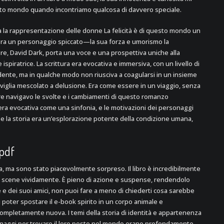
uesto mondo quando incontriamo qualcosa di davvero speciale.
 la rappresentazione delle donne La felicità è di questo mondo un
 era un personaggio spiccato—la sua forza e umorismo la
e, David Dark, porta una voce e una prospettiva uniche alla
spiratrice. La scrittura era evocativa e immersiva, con un livello di
ente, ma in qualche modo non riusciva a coagularsi in un insieme
iglia mescolato a delusione. Era come essere in un viaggio, senza
e navigavo le svolte e i cambiamenti di questo romanzo
era evocativa come una sinfonia, e le motivazioni dei personaggi
e la storia era un’esplorazione potente della condizione umana,
 pdf
a, ma sono stato piacevolmente sorpreso. Il libro è incredibilmente
le scene vividamente. È pieno di azione e suspense, rendendolo
 e dei suoi amici, non puoi fare a meno di chiederti cosa sarebbe
 poter spostare il e-book spirito in un corpo animale e
ompletamente nuova. I temi della storia di identità e appartenenza
sonaggi per trovare il loro posto nel mondo erano profondamente,