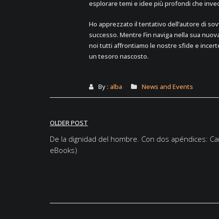
esplorare temi e idee più profondi che invece
Ho apprezzato il tentativo dell’autore di s
successo. Mentre Fin naviga nella sua nuova 
noi tutti affrontiamo le nostre sfide e ince
un tesoro nascosto.
By :
alba
News and Events
Post
OLDER POST
navigation
De la dignidad del hombre. Con dos apéndices: Car
eBooks)