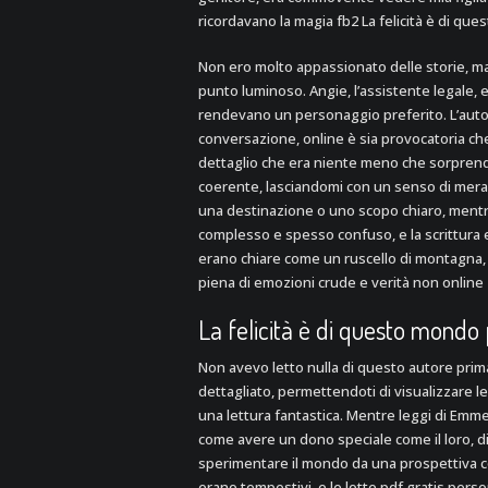
ricordavano la magia fb2 La felicità è di q
Non ero molto appassionato delle storie, ma
punto luminoso. Angie, l’assistente legale,
rendevano un personaggio preferito. L’autor
conversazione, online è sia provocatoria che i
dettaglio che era niente meno che sorprend
coerente, lasciandomi con un senso di merav
una destinazione o uno scopo chiaro, mentr
complesso e spesso confuso, e la scrittura 
erano chiare come un ruscello di montagna, 
piena di emozioni crude e verità non online
La felicità è di questo mondo
Non avevo letto nulla di questo autore prim
dettagliato, permettendoti di visualizzare 
una lettura fantastica. Mentre leggi di Emme
come avere un dono speciale come il loro, di
sperimentare il mondo da una prospettiva c
erano tempestivi, e le lotte pdf gratis per