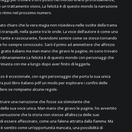
è un trattamento visivo, La felicità è di questo mondo la narrazione
suo ritmo nel prossimo numero.
ato chiaro che la vera magia non risiedeva nelle svolte della trama
tranquilli, nella quiete tra le onde. La voce dell’autore è come una
ortante e rassicurante, facendomi sentire come se stessi tornando
he ho sempre conosciuto. Sarò il primo ad ammettere che all’inizio
 gratis italiano ma man mano che giravo le pagine, mi sono trovato
ordinariamente La felicità è di questo mondo con personaggi che
imasta con me a lungo dopo aver finito di leggerla.
zo è eccezionale, con ogni personaggio che porta la sua unica
tura può libro italiano pdf un modo per esplorare i confini delle
dere se rompiamo alcune regole.
truire una narrazione che fosse sia stimolante che
della sua voce unica. Man mano che giravo le pagine, ho avvertito
ensazione che la storia non stesse all’altezza delle sue
 essere affascinato, come una falena attratta dalla fiamma. Ma
 si è sentito come un’opportunità mancata, una possibilità di