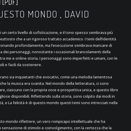
| [PDF]
QUESTO MONDO , DAVID
 un certo livello di sofisticazione, e il tono spesso sembrava più
piuttosto che a un rigoroso trattato accademico. I temi dell’identità
suonando profondamente, ma l’esecuzione sembrava mancare di
ta dei personaggi, nonostante i occasionali brancolamenti della
ra me e online storia. I personaggi sono imperfetti e umani, con le
ili e facili da sostenere.
a erano sia inquietanti che evocativi, come una melodia lamentosa
he la musica era svanita. Nel mondo della letteratura, ci sono
e, ciascuno con la propria voce e prospettiva unica, e questo libro
iose disponibili. Riflettendo sulla storia, sono colpito dai modi in
dità, e La felicità è di questo mondo questi temi sono intrecciati nella
uesto mondo riflettere, un vero rompicapo intellettuale che ha
a sensazione di stimolo e coinvolgimento, con la certezza che la