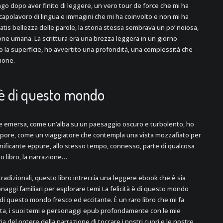
go dopo aver finito di leggere, un vero tour de force che mi ha
capolavoro di lingua e immagini che mi ha coinvolto e non mi ha
atis bellezza delle parole, la storia stessa sembrava un po’ noiosa,
ione umana. La scrittura era una brezza leggera in un giorno
o la superficie, ho avvertito una profondità, una complessità che
zione.
à è di questo mondo
te emersa, come un’alba su un paesaggio oscuro e turbolento, ho
tupore, come un viaggiatore che contempla una vista mozzafiato per
gnificante eppure, allo stesso tempo, connesso, parte di qualcosa
o libro, la narrazione…
 tradizionali, questo libro intreccia una leggere ebook che è sia
naggi familiari per esplorare temi La felicità è di questo mondo
di questo mondo fresco ed eccitante. È un raro libro che mi fa
fatta, i suoi temi e personaggi epub profondamente con le mie
del potere della narrazione di toccare i nostri cuori e le nostre