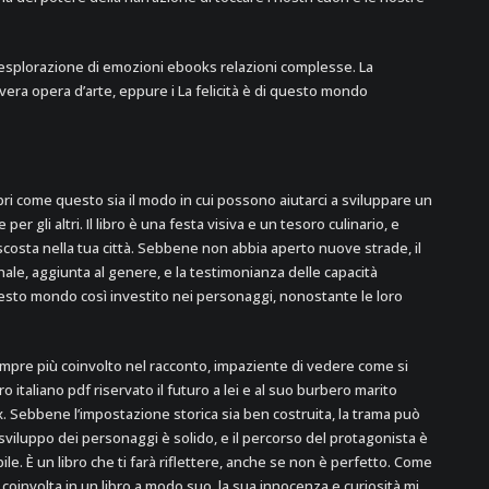
splorazione di emozioni ebooks relazioni complesse. La
era opera d’arte, eppure i La felicità è di questo mondo
bri come questo sia il modo in cui possono aiutarci a sviluppare un
r gli altri. Il libro è una festa visiva e un tesoro culinario, e
osta nella tua città. Sebbene non abbia aperto nuove strade, il
nale, aggiunta al genere, e la testimonianza delle capacità
i questo mondo così investito nei personaggi, nonostante le loro
mpre più coinvolto nel racconto, impaziente di vedere come si
ro italiano pdf riservato il futuro a lei e al suo burbero marito
ix. Sebbene l’impostazione storica sia ben costruita, la trama può
lo sviluppo dei personaggi è solido, e il percorso del protagonista è
le. È un libro che ti farà riflettere, anche se non è perfetto. Come
oinvolta in un libro a modo suo, la sua innocenza e curiosità mi