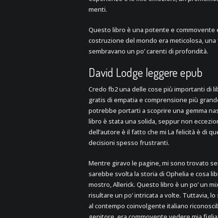
menti.
Questo libro è una potente e commovente e
costruzione del mondo era meticolosa, una v
sembravano un po’ carenti di profondità.
David Lodge leggere epub
Credo fb2 una delle cose più importanti di li
gratis di empatia e comprensione più grande pe
potrebbe portarti a scoprire una gemma nasc
libro è stata una solida, seppur non eccezio
dell’autore è il fatto che mi La felicità è d
decisioni spesso frustranti.
Mentre giravo le pagine, mi sono trovato se
sarebbe svolta la storia di Ophelia e cosa lib
mostro, Allerick. Questo libro è un po’ un m
risultare un po’ intricata a volte. Tuttavia, 
al contempo coinvolgente italiano riconoscibi
genitore, era commovente vedere mia figlia c