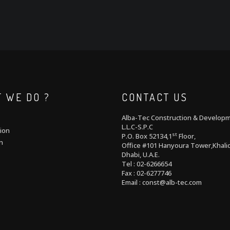
 WE DO ?
CONTACT US
Alba-Tec Construction & Develop
L.L.C-S.P.C
ion
st
P.O. Box 52134,1
Floor,
n
Office #101 Hanyoura Tower,Khalid
Dhabi, U.A.E.
Tel : 02-6266654
Fax : 02-6277746
Email : const@alb-tec.com