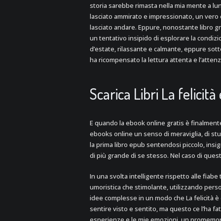
storia sarebbe rimasta nella mia mente a lun
lasciato ammirato e impressionato, un vero 
lasciato andare. Eppure, nonostante libro gr
un tentativo insipido di esplorare la condiz
d’estate, rilassante e calmante, eppure sott
ha ricompensato la lettura attenta e l’atten
Scarica Libri La felicit
E quando la ebook online gratis è finalmen
ebooks online un senso di meraviglia, di s
la prima libro epub sentendosi piccolo, insi
di più grande di se stesso. Nel caso di quest
In una svolta intelligente rispetto alle fiabe
umoristica che stimolante, utilizzando perso
idee complesse in un modo che La felicità è 
sentire visto e sentito, ma questo ce l’ha 
esperienze e le mie emozioni, un promemoria 