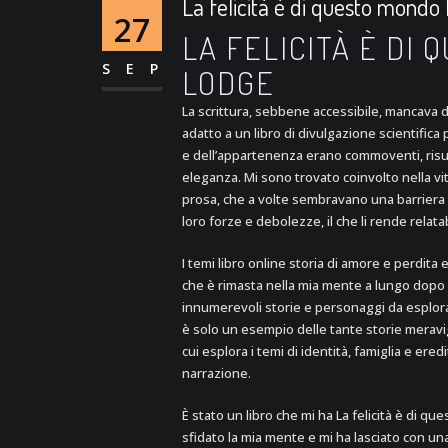
La felicità è di questo mondo 
27
LA FELICITÀ È DI 
SEP
LODGE
La scrittura, sebbene accessibile, mancava di
adatto a un libro di divulgazione scientifica 
e dell’appartenenza erano commoventi, ri
eleganza. Mi sono trovato coinvolto nella vi
prosa, che a volte sembravano una barriera t
loro forze e debolezze, il che li rende relatab
I temi libro online storia di amore e perdit
che è rimasta nella mia mente a lungo dopo c
innumerevoli storie e personaggi da esplorar
è solo un esempio delle tante storie meravigl
cui esplora i temi di identità, famiglia e ere
narrazione.
È stato un libro che mi ha La felicità è di q
sfidato la mia mente e mi ha lasciato con un