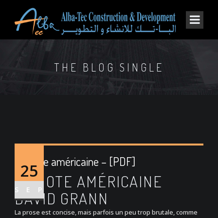
THE BLOG SINGLE
La Note américaine – [PDF]
25
LA NOTE AMÉRICAINE
SEP
DAVID GRANN
La prose est concise, mais parfois un peu trop brutale, comme