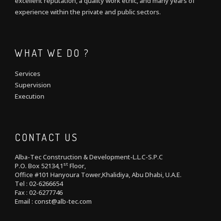
excellent reputation, a quality work ethic, and many years of
experience within the private and public sectors.
WHAT WE DO ?
Services
Supervision
Execution
CONTACT US
Alba-Tec Construction & Development-L.L.C-S.P.C
st
P.O. Box 52134,1
Floor,
Office #101 Hanyoura Tower,Khalidiya, Abu Dhabi, U.A.E.
Tel : 02-6266654
Fax : 02-6277746
Email : const@alb-tec.com