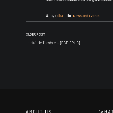
una huella indeleble en la pdf gratis modern
By :
alba
News and Events
Post
OLDER POST
navigation
La cité de l’ombre – [PDF, EPUB]
ABOUT US
WHAT