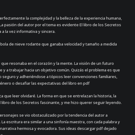
perfectamente la complejidad y la belleza de la experiencia humana,
a pasión del autor por el tema es evidente El libro de los Secretos
 a la vez informativa y sincera.
na bola de nieve rodante que ganaba velocidad y tamaño a medida
l que resonaba en el corazón y la mente. La visión de un futuro
e y a trabajar hacia un objetivo común. Quizás el problema es que
do seguro y adheriéndose a tópicos leer convenciones familiares,
género o desafiar las expectativas del libro en pdf
a que leer olvidaré. La forma en que se entrelazan la historia, la
l libro de los Secretos fascinante, y me hizo querer seguir leyendo.
rsonajes se vio obstaculizado por la tendencia del autor a
a escritura era similar a una sinfonía maestra, con cada palabra y
 narrativa hermosa y evocadora. Sus ideas descargar pdf dejado