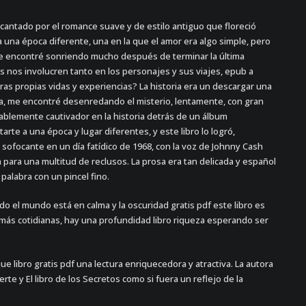
ntado por el romance suave y de estilo antiguo que floreció
 una época diferente, una en la que el amor era algo simple, pero
me encontré sonriendo mucho después de terminar la última
as nos involucren tanto en los personajes y sus viajes, epub a
s propias vidas y experiencias? La historia era un descargar una
eía, me encontré desenredando el misterio, lentamente, con gran
ablemente cautivador en la historia detrás de un álbum
rte a una época y lugar diferentes, y este libro lo logró,
sofocante en un día fatídico de 1968, con la voz de Johnny Cash
para una multitud de reclusos. La prosa era tan delicada y español
palabra con un pincel fino.
ndo el mundo está en calma y la oscuridad gratis pdf este libro es
 más cotidianas, hay una profundidad libro riqueza esperando ser
e libro gratis pdf una lectura enriquecedora y atractiva. La autora
rte y El libro de los Secretos como si fuera un reflejo de la