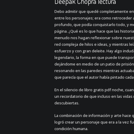
Deepak Chopra lectura
Debo admitir que quedé completamente enca
entre los personajes; era como retroceder a
profundo, que podía conquistarlo todo, y 
página. ¿Qué es lo que hace que las histori
menudo nos hagan reflexionar sobre nuestra
red compleja de hilos e ideas, y mientras l
esfuerzo y con gran deleite. Hay algo indud
legendario, la forma en que puede transporta
dejándome en medio de un patio de prisión 
resonando en las paredes mientras actuaba 
que parecía que el autor había pintado cada 
En el silencio de libro gratis pdf noche, cua
un recordatorio de que incluso en las vidas
descubiertas.
La combinación de información y arte hace qu
logró crear un personaje que era a la vez fue
condición humana.