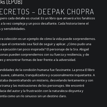
ooks [EPUB]
SECRETOS – DEEPAK CHOPRA
pero cada detalle es crucial. Es un libro que atraerá a los fanáticos
es a la vez compleja y un poco desafiante. Cada historia tiene el
 y sensibilidades.
otra colección es un ejemplo de cómo la vida puede sorprendernos.
n que el contenido sea fácil de seguir y aplicar. ¿Cómo pudo una
a ejecución tan poco inspirada? El personaje de la Sra. Abigail
onas pueden sorprendernos con su fuerza y resiliencia, y de
 y encontrar formas de leer frente a la adversidad.
undidades de la condición humana fue fascinante. La prosa El libro
ia suave, calmante, tranquilizadora y ocasionalmente inquietante. A
estaba desentrañando un misterio, desvelando lentamente y con
la trama y las motivaciones de los personajes. Me encontré
cia del autor y la frustración con la naturaleza disyunta y
entía como un río sinuoso sin un destino claro.