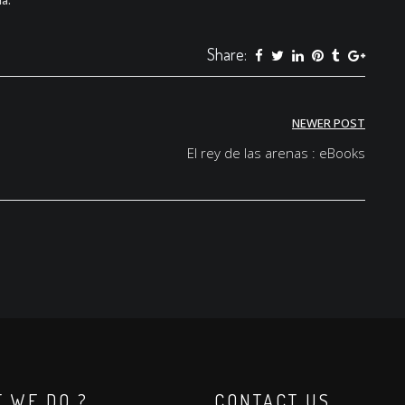
a.
Share:
NEWER POST
El rey de las arenas : eBooks
 WE DO ?
CONTACT US