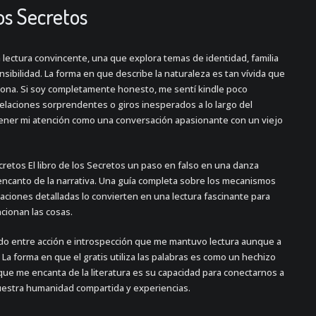
os Secretos
na lectura convincente, una que explora temas de identidad, familia
sibilidad. La forma en que describe la naturaleza es tan vívida que
rsona. Si soy completamente honesto, me sentí kindle poco
laciones sorprendentes o giros inesperados a lo largo del
ntener mi atención como una conversación apasionante con un viejo
Secretos El libro de los Secretos un paso en falso en una danza
encanto de la narrativa. Una guía completa sobre los mecanismos
caciones detalladas lo convierten en una lectura fascinante para
cionan las cosas.
icado entre acción e introspección que me mantuvo lectura aunque a
La forma en que el gratis utiliza las palabras es como un hechizo
ue me encanta de la literatura es su capacidad para conectarnos a
nuestra humanidad compartida y experiencias.