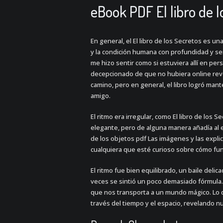
eBook PDF El libro de l
En general, el El libro de los Secretos es u
y la condición humana con profundidad y sen
me hizo sentir como si estuviera allí en pe
decepcionado de que no hubiera online reve
camino, pero en general, el libro logró ma
amigo.
El ritmo era irregular, como El libro de los 
elegante, pero de alguna manera añadía al 
de los objetos pdf Las imágenes y las expli
cualquiera que esté curioso sobre cómo fun
El ritmo fue bien equilibrado, un baile del
veces se sintió un poco demasiado fórmula. 
que nos transporta a un mundo mágico. Lo q
través del tiempo y el espacio, revelando 