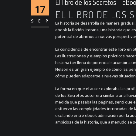
El libro de los Secretos – eB
17
EL LIBRO DE LOS 
SEP
La historia se desarrolla de manera gradual, 
ebook la ficción literaria, una historia que 
potencial de abrirnos a nuevas perspectivas
La coincidencia de encontrar este libro en 
Las ilustraciones y ejemplos prácticos hace
historia tan llena de potencial sucumbir a un
Nelson es un gran ejemplo de cómo las pers
cómo pueden adaptarse a nuevas situaciones
La forma en que el autor exploraba las prof
de los Secretos autor era similar a una lluv
medida que pasaba las páginas, sentí que 
esfuerzo las complejidades intrincadas de 
oscilando entre ebook admiración por la auda
ambiciosa de la historia, que a menudo se s