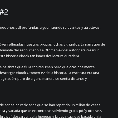
 #2
emociones pdf profundas siguen siendo relevantes y atractivas,
er reflejadas nuestras propias luchas y triunfos. La narración de
indomable del ser humano. La Otomen #2 del autor para crear un
sta historia ebook tan inmersiva lectura duradera.
ve de palabras que fluía con resumen pero que ocasionalmente
escargar ebook Otomen #2 de la historia. La escritura era una
imaginación, pero de alguna manera se sentía distante y
o de consejos reciclados que se han repetido un millón de veces.
rica y variada que te encontrarás volviendo gratis pdf y otra vez.
ibro pdf descargar de la hipnosis y la espiritualidad basada en la