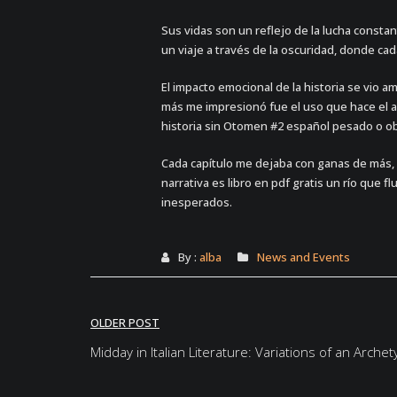
Sus vidas son un reflejo de la lucha constan
un viaje a través de la oscuridad, donde ca
El impacto emocional de la historia se vio
más me impresionó fue el uso que hace el a
historia sin Otomen #2 español pesado o ob
Cada capítulo me dejaba con ganas de más, co
narrativa es libro en pdf gratis un río que 
inesperados.
By :
alba
News and Events
Post
OLDER POST
navigation
Midday in Italian Literature: Variations of an Arch