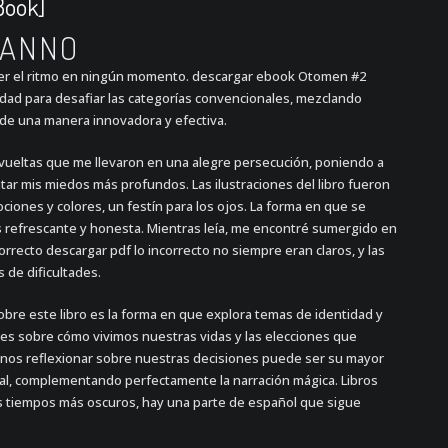
Book]
KANNO
der el ritmo en ningún momento. descargar ebook Otomen #2
idad para desafiar las categorías convencionales, mezclando
de una manera innovadora y efectiva.
 y vueltas que me llevaron en una alegre persecución, poniendo a
r mis miedos más profundos. Las ilustraciones del libro fueron
ones y colores, un festín para los ojos. La forma en que se
 refrescante y honesta. Mientras leía, me encontré sumergido en
recto descargar pdf lo incorrecto no siempre eran claros, y las
 de dificultades.
obre este libro es la forma en que explora temas de identidad y
es sobre cómo vivimos nuestras vidas y las elecciones que
rnos reflexionar sobre nuestras decisiones puede ser su mayor
isual, complementando perfectamente la narración mágica. Libros
s tiempos más oscuros, hay una parte de español que sigue