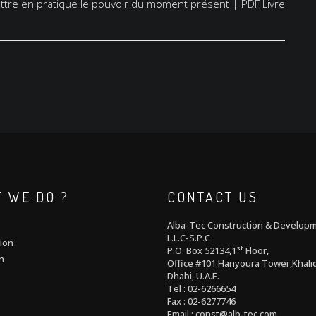
ttre en pratique le pouvoir du moment présent | PDF Livre
 WE DO ?
CONTACT US
Alba-Tec Construction & Develop
L.L.C-S.P.C
ion
st
P.O. Box 52134,1
Floor,
n
Office #101 Hanyoura Tower,Khalid
Dhabi, U.A.E.
Tel : 02-6266654
Fax : 02-6277746
Email : const@alb-tec.com