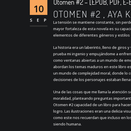
Otomen #2 – [EPUB, PDF, E-
10
OTOMEN #2 , AYA 
SEP
La tensión se mantiene constante, sin per
mayor fortaleza de esta novela es su capac
elementos de diferentes géneros y estilos 
La historia era un laberinto, lleno de giros
prueba mi ingenio y empujándome a enfrenta
como ventanas abiertas a un mundo de emoci
abordan los temas maduros en este libro es
un mundo de complejidad moral, donde lo cor
decisiones de los personajes estaban llenas
Una de las cosas que me llama la atención s
moralidad, planteando preguntas important
Otomen #2 capacidad de un libro para hace
logro. Las ilustraciones eran una delicia v
como este nos recuerdan que incluso en lo
siendo humana.