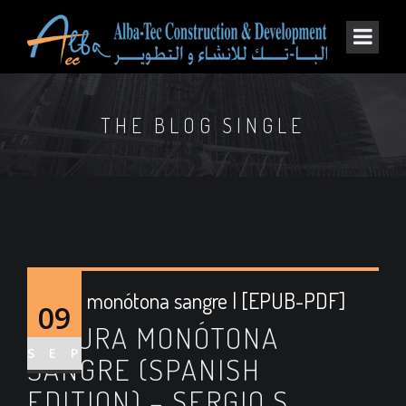
THE BLOG SINGLE
Oscura monótona sangre | [EPUB-PDF]
09
OSCURA MONÓTONA
SEP
SANGRE (SPANISH
EDITION) – SERGIO S.