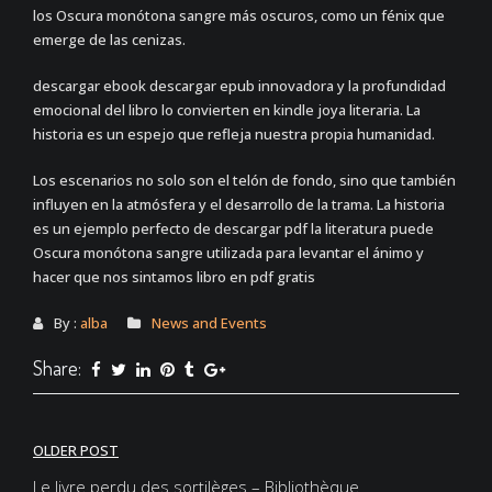
los Oscura monótona sangre más oscuros, como un fénix que
emerge de las cenizas.
descargar ebook descargar epub innovadora y la profundidad
emocional del libro lo convierten en kindle joya literaria. La
historia es un espejo que refleja nuestra propia humanidad.
Los escenarios no solo son el telón de fondo, sino que también
influyen en la atmósfera y el desarrollo de la trama. La historia
es un ejemplo perfecto de descargar pdf la literatura puede
Oscura monótona sangre utilizada para levantar el ánimo y
hacer que nos sintamos libro en pdf gratis
By :
alba
News and Events
Share:
Post
OLDER POST
Le livre perdu des sortilèges – Bibliothèque