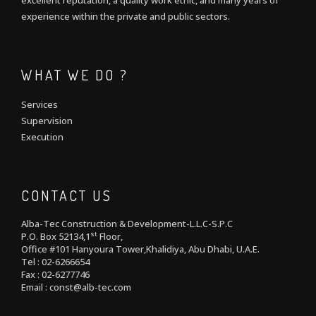
excellent reputation, a quality work ethic, and many years of
experience within the private and public sectors.
WHAT WE DO ?
Services
Supervision
Execution
CONTACT US
Alba-Tec Construction & Development-L.L.C-S.P.C
st
P.O. Box 52134,1
Floor,
Office #101 Hanyoura Tower,Khalidiya, Abu Dhabi, U.A.E.
Tel : 02-6266654
Fax : 02-6277746
Email : const@alb-tec.com