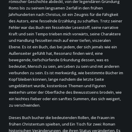
römischer Geschichte abdeckt, von der legendären Gründung
Roms bis zu seinem langsamen Zerfall in den frühen
Jahrhunderten nach Christus, ist ein Zeugnis für die Fähigkeit
des Autors, eine fesselnde Erzählung zu schaffen. Trotz seiner
Fehler war das Buch ein fesselnder Lesestoff, seine narrative
Kraft und sein Tempo trieben mich vorwärts, seine Charaktere
und Handlung fesselten mich auf einer tiefen, viszeralen
Ebene. Es ist ein Buch, das bei jedem, der sich jemals wie ein
Außenseiter gefühlt hat, Resonanz finden wird, eine
bewegende, tiefschürfende Erkundung dessen, was es
bedeutet, Mensch zu sein, am Leben zu sein und mit anderen
verbunden zu sein. Es ist merkwürdig, wie bestimmte Bücher im
Kopf bleiben können, lange nachdem die letzte Seite
umgeblättert wurde, kostenlose Themen und Figuren
weiterhin unter der Oberfläche des Bewusstseins brodeln, wie
ein leichtes Fieber oder ein sanftes Summen, das sich weigert,
zu verschwinden.
Dieses Buch bucher die bedeutenden Rollen, die Frauen im
frühen Christentum spielten, und Ein Tisch für zwei: Roman
historischen Veränderungen, die ihren Status veränderten. Es