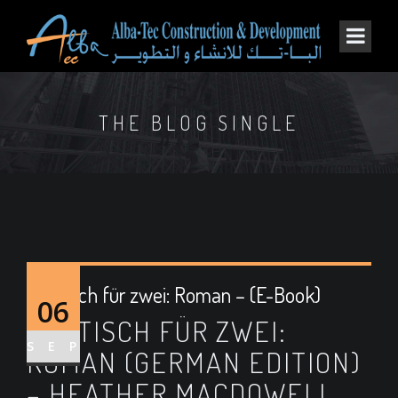
THE BLOG SINGLE
Ein Tisch für zwei: Roman – (E-Book)
06
EIN TISCH FÜR ZWEI:
SEP
ROMAN (GERMAN EDITION)
– HEATHER MACDOWELL