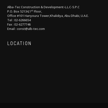
Alba-Tec Construction & Development-L.L.C-S.P.C
st
P.O. Box 52134,1
Floor,
Office #101 Hanyoura Tower,Khalidiya, Abu Dhabi, U.A.E.
Tel : 02-6266654
Fax : 02-6277746
Email : const@alb-tec.com
LOCATION