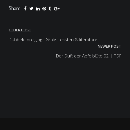
Share:
Post
OLDER POST
navigation
Dubbele dreiging : Gratis teksten & literatuur
NEWER POST
Der Duft der Apfelblüte 02 | PDF