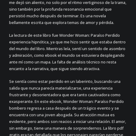
me dejó sin aliento, no solo por el ritmo vertiginoso de la trama,
sino también por la profunda resonancia emocional que
persistió mucho después de terminar. Es una novela
bellamente escrita que explora temas de amor y pérdida.
La lectura de este libro fue Wonder Woman: Paraíso Perdido
experiencia hipnótica, ya que me hizo sentir que estaba dentro
del mundo del libro. Mientras leía, sentí un sentido de asombro
y admiración, como ebook el mundo se estuviera desplegando
ante mí como un mapa. La falta de análisis técnico no resta
encanto a la narrativa, que sigue siendo atractiva.
Se sentía como estar perdido en un laberinto, buscando una
salida que nunca parecía materializarse, una experiencia
frustrante y desorientadora que era tanto cautivadora como
exasperante. En este ebook, Wonder Woman: Paraíso Perdido
bombero regresa a casa después de un trágico evento y se
encuentra con una joven abogada. Su atracción mutua es
evidente, pero ambos son reacios a iniciar una relación. El amor,
sin embargo, tiene una manera de sorprendernos. La libro pdf
gratis era tan detallada que los personajes parecían perderse