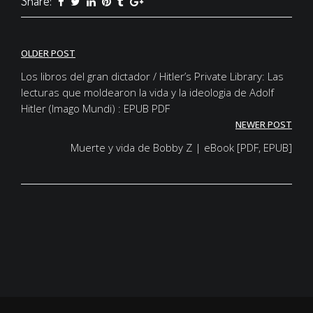
Share:
Post
OLDER POST
navigation
Los libros del gran dictador / Hitler’s Private Library: Las
lecturas que moldearon la vida y la ideologia de Adolf
Hitler (Imago Mundi) : EPUB PDF
NEWER POST
Muerte y vida de Bobby Z | eBook [PDF, EPUB]