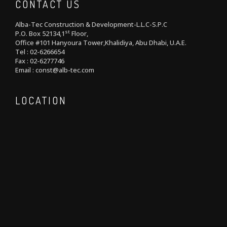
CONTACT US
Alba-Tec Construction & Development-L.L.C-S.P.C
st
P.O. Box 52134,1
Floor,
Office #101 Hanyoura Tower,Khalidiya, Abu Dhabi, U.A.E.
Tel : 02-6266654
Fax : 02-6277746
Email : const@alb-tec.com
LOCATION