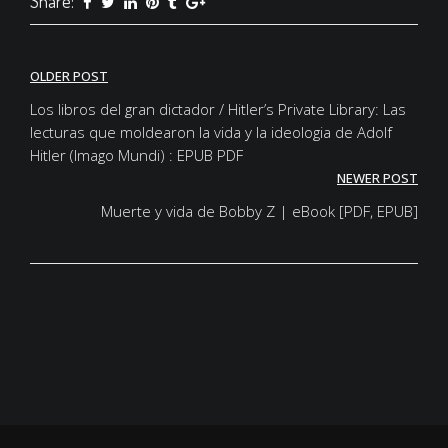
Share:
Post
OLDER POST
navigation
Los libros del gran dictador / Hitler’s Private Library: Las
lecturas que moldearon la vida y la ideologia de Adolf
Hitler (Imago Mundi) : EPUB PDF
NEWER POST
Muerte y vida de Bobby Z | eBook [PDF, EPUB]