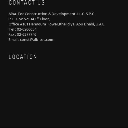
CONTACT US
Alba-Tec Construction & Development-L.L.C-S.P.C
st
P.O. Box 52134,1
Floor,
Office #101 Hanyoura Tower,Khalidiya, Abu Dhabi, U.A.E.
Tel : 02-6266654
Fax : 02-6277746
Email : const@alb-tec.com
LOCATION