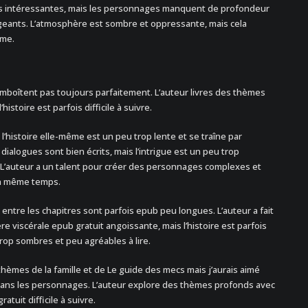
ées intéressantes, mais les personnages manquent de profondeur
geants. L’atmosphère est sombre et oppressante, mais cela
ème.
’emboîtent pas toujours parfaitement. L’auteur livres des thèmes
istoire est parfois difficile à suivre.
 l’histoire elle-même est un peu trop lente et se traîne par
s dialogues sont bien écrits, mais l’intrigue est un peu trop
L’auteur a un talent pour créer des personnages complexes et
en même temps.
 entre les chapitres sont parfois epub peu longues. L’auteur a fait
e viscérale epub gratuit angoissante, mais l’histoire est parfois
trop sombres et peu agréables à lire.
s thèmes de la famille et de Le guide des mecs mais j’aurais aimé
ans les personnages. L’auteur explore des thèmes profonds avec
atuit difficile à suivre.