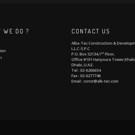
 WE DO ?
CONTACT US
Alba-Tec Construction & Develop
L.L.C-S.P.C
ion
st
P.O. Box 52134,1
Floor,
n
Office #101 Hanyoura Tower,Khalid
Dhabi, U.A.E.
Tel : 02-6266654
Fax : 02-6277746
Email : const@alb-tec.com