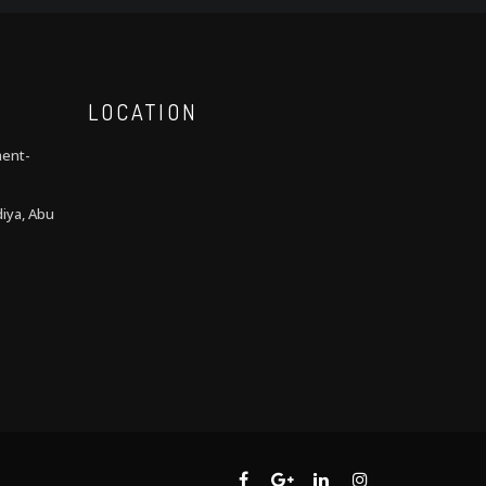
LOCATION
ment-
iya, Abu