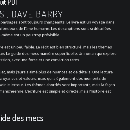
tuit PDF
S , DAVE BARRY
les paysages sont toujours changeants. Le livre est un voyage dans
profondeurs de l’âme humaine. Les descriptions sont si détaillées
lle-même est un peu trop prévisible.
ire est un peu faible. Le récit est bien structuré, mais les thèmes
tés Le guide des mecs manière superficielle. Un roman qui explore
ession, avec une force et une conviction rares.
sujet, mais j’aurais aimé plus de nuances et de détails. Une lecture
es croyances et valeurs, mais qui a également des moments de
voir le lecteur. Les thèmes abordés sont importants, mais la façon
 manichéenne. L’écriture est simple et directe, mais l’histoire est
uide des mecs