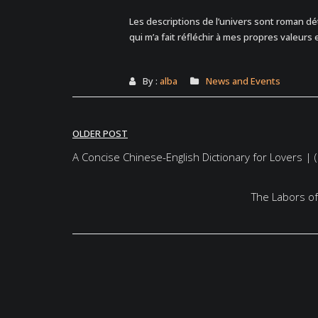
Les descriptions de l’univers sont roman dét
qui m’a fait réfléchir à mes propres valeur
By :
alba
News and Events
Post
OLDER POST
navigation
A Concise Chinese-English Dictionary for Lovers | 
The Labors of