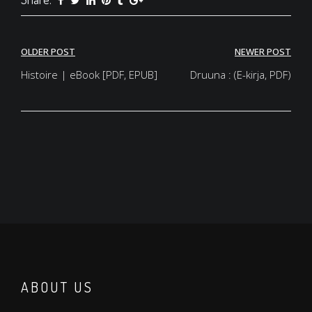
Post
OLDER POST
NEWER POST
navigation
Histoire | eBook [PDF, EPUB]
Druuna : (E-kirja, PDF)
ABOUT US