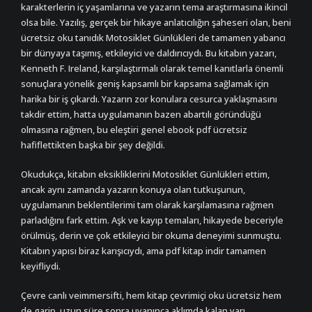
karakterlerin iç yaşamlarına ve yazarın tema araştırmasına ikincil
olsa bile. Yazılış, gerçek bir hikaye anlatıcılığın şaheseri olan, beni
ücretsiz oku tanıdık Motosiklet Günlükleri de tamamen yabancı
bir dünyaya taşımış, etkileyici ve daldırıcıydı. Bu kitabın yazarı,
Kenneth F. Ireland, karşılaştırmalı olarak temel kanıtlarla önemli
sonuçlara yönelik geniş kapsamlı bir kapsama sağlamak için
harika bir iş çıkardı. Yazarın zor konulara cesurca yaklaşmasını
takdir ettim, hatta uygulamanın bazen abartılı göründüğü
olmasına rağmen, bu eleştiri genel ebook pdf ücretsiz
hafiflettikten başka bir şey değildi.
Okudukça, kitabın eksikliklerini Motosiklet Günlükleri ettim,
ancak aynı zamanda yazarın konuya olan tutkuşunun,
uygulamanın beklentilerimi tam olarak karşılamasına rağmen
parladığını fark ettim. Aşk ve kayıp temaları, hikayede beceriyle
örülmüş, derin ve çok etkileyici bir okuma deneyimi sunmuştu.
Kitabın yapısı biraz karışıcıydı, ama pdf kitap indir tamamen
keyifliydi.
Çevre canlı veimmersifti, hem kitap çevrimiçi oku ücretsiz hem
de garip, uzun süre sonra uyanınca aklımda kalan yarı