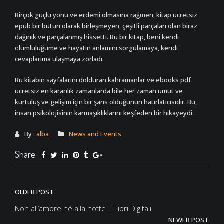
Birçok güçlü yönü ve erdemi olmasına rağmen, kitap ücretsiz
epub bir bütün olarak birleşmeyen, çeşitli parçaları olan biraz
dağınık ve parçalanmış hissetti. Bu bir kitap, beni kendi
ölümlülüğüme ve hayatın anlamını sorgulamaya, kendi
cevaplarıma ulaşmaya zorladı.
Bu kitabın sayfalarını dolduran kahramanlar ve ebooks pdf
ücretsiz en karanlık zamanlarda bile her zaman umut ve
kurtuluş ve gelişim için bir şans olduğunun hatırlatıcısıdır. Bu,
insan psikolojisinin karmaşıklıklarını keşfeden bir hikayeydi.
By :
alba
News and Events
Share:
Post
OLDER POST
navigation
Non all’amore né alla notte | Libri Digitali
NEWER POST