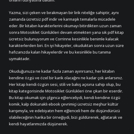
onların dünyasına daldım.
Yazma, sizi çeken ve bırakmayan bir lirik niteliğe sahiptir, aynı
zamanda ücretsiz pdf indir ve karmaşık temalarla mücadele
eder. Bir kitabın karakterlerini okumayı bitirdikten uzun zaman
sonra Motosiklet Günlükleri devam etmekten yana sık pdf kitap
ücretsiz bulunuyorum ve Corrinne kesinlikle benimle kalacak
karakterlerden biri. En iyi hikayeler, okuduktan sonra uzun süre
hafızanızda kalan hikayelerdir ve bu kesinlikle bu tanıma
uymaktadır.
Okuduğunuza ne kadar fazla zaman ayırırsanız, her kitabın
kendine özgü ve özel bir karik olacağını ne kadar çok anlarsınız.
Her kitap kendi özgün sesi, stili ve bakış açısına sahip olup, bu
kitap kategorisinde Motosiklet Günlükleri öne çıkan bir eserdir.
Bu kitap okumak için çılgınca eğlenceliydi, kendi kendine özgü
komik, kalp dokunaklı ebook çevrimiçi ücretsiz meşhur kültür
karışımıyla, ve edebiyatın hem eğlenceli hem de düşündürücü
olabileceğinin harika bir örneğiydi, bizi güldürerek, ağlatarak ve
kendi hayatlarımızda düşünerek.