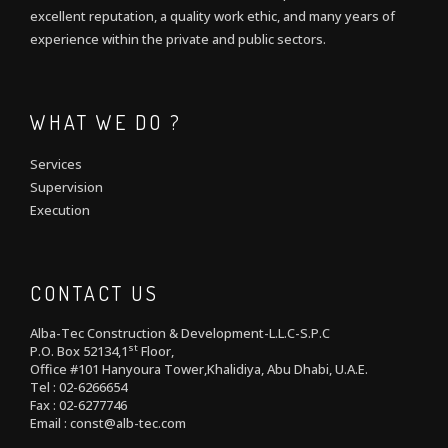
excellent reputation, a quality work ethic, and many years of
experience within the private and public sectors.
WHAT WE DO ?
Services
Supervision
Execution
CONTACT US
Alba-Tec Construction & Development-L.L.C-S.P.C
st
P.O. Box 52134,1
Floor,
Office #101 Hanyoura Tower,Khalidiya, Abu Dhabi, U.A.E.
Tel : 02-6266654
Fax : 02-6277746
Email : const@alb-tec.com