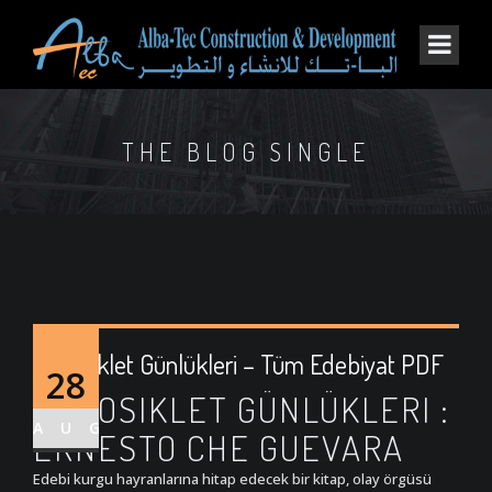
THE BLOG SINGLE
Motosiklet Günlükleri – Tüm Edebiyat PDF
28
MOTOSIKLET GÜNLÜKLERI :
AUG
ERNESTO CHE GUEVARA
Edebi kurgu hayranlarına hitap edecek bir kitap, olay örgüsü