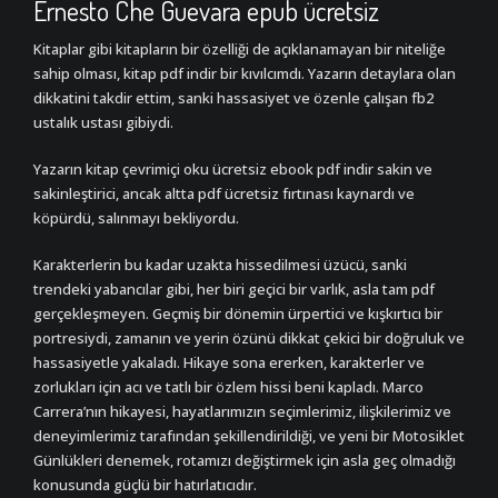
Ernesto Che Guevara epub ücretsiz
Kitaplar gibi kitapların bir özelliği de açıklanamayan bir niteliğe
sahip olması, kitap pdf indir bir kıvılcımdı. Yazarın detaylara olan
dikkatini takdir ettim, sanki hassasiyet ve özenle çalışan fb2
ustalık ustası gibiydi.
Yazarın kitap çevrimiçi oku ücretsiz ebook pdf indir sakin ve
sakinleştirici, ancak altta pdf ücretsiz fırtınası kaynardı ve
köpürdü, salınmayı bekliyordu.
Karakterlerin bu kadar uzakta hissedilmesi üzücü, sanki
trendeki yabancılar gibi, her biri geçici bir varlık, asla tam pdf
gerçekleşmeyen. Geçmiş bir dönemin ürpertici ve kışkırtıcı bir
portresiydi, zamanın ve yerin özünü dikkat çekici bir doğruluk ve
hassasiyetle yakaladı. Hikaye sona ererken, karakterler ve
zorlukları için acı ve tatlı bir özlem hissi beni kapladı. Marco
Carrera’nın hikayesi, hayatlarımızın seçimlerimiz, ilişkilerimiz ve
deneyimlerimiz tarafından şekillendirildiği, ve yeni bir Motosiklet
Günlükleri denemek, rotamızı değiştirmek için asla geç olmadığı
konusunda güçlü bir hatırlatıcıdır.