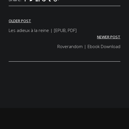
Post
OLDER POST
navigation
Les adieux à la reine | [EPUB, PDF]
NEWER POST
Roverandom | Ebook Download