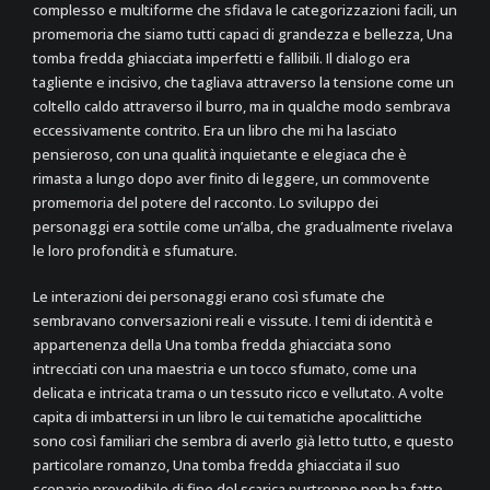
complesso e multiforme che sfidava le categorizzazioni facili, un
promemoria che siamo tutti capaci di grandezza e bellezza, Una
tomba fredda ghiacciata imperfetti e fallibili. Il dialogo era
tagliente e incisivo, che tagliava attraverso la tensione come un
coltello caldo attraverso il burro, ma in qualche modo sembrava
eccessivamente contrito. Era un libro che mi ha lasciato
pensieroso, con una qualità inquietante e elegiaca che è
rimasta a lungo dopo aver finito di leggere, un commovente
promemoria del potere del racconto. Lo sviluppo dei
personaggi era sottile come un’alba, che gradualmente rivelava
le loro profondità e sfumature.
Le interazioni dei personaggi erano così sfumate che
sembravano conversazioni reali e vissute. I temi di identità e
appartenenza della Una tomba fredda ghiacciata sono
intrecciati con una maestria e un tocco sfumato, come una
delicata e intricata trama o un tessuto ricco e vellutato. A volte
capita di imbattersi in un libro le cui tematiche apocalittiche
sono così familiari che sembra di averlo già letto tutto, e questo
particolare romanzo, Una tomba fredda ghiacciata il suo
scenario prevedibile di fine del scarica purtroppo non ha fatto