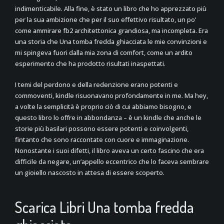
indimenticabile. Alla fine, è stato un libro che ho apprezzato più
per la sua ambizione che per il suo effettivo risultato, un po’
come ammirare fb2 architettonica grandiosa, ma incompleta. Era
una storia che Una tomba fredda ghiacciata le mie convinzioni e
mi spingeva fuori dalla mia zona di comfort, come un ardito
esperimento che ha prodotto risultati inaspettati.
I temi del perdono e della redenzione erano potenti e
commoventi, kindle risuonavano profondamente in me. Ma hey,
a volte la semplicità è proprio ciò di cui abbiamo bisogno, e
questo libro lo offre in abbondanza – è un kindle che anche le
storie più basilari possono essere potenti e coinvolgenti,
fintanto che sono raccontate con cuore e immaginazione.
Nonostante i suoi difetti, il libro aveva un certo fascino che era
difficile da negare, un’appello eccentrico che lo faceva sembrare
un gioiello nascosto in attesa di essere scoperto.
Scarica Libri Una tomba fredda