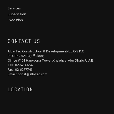
Services
Supervision
Execution
CONTACT US
Alba-Tec Construction & Development-L.L.C-S.P.C
st
P.O. Box 52134,1
Floor,
Office #101 Hanyoura Tower,Khalidiya, Abu Dhabi, U.A.E.
Tel : 02-6266654
Fax : 02-6277746
Email : const@alb-tec.com
LOCATION