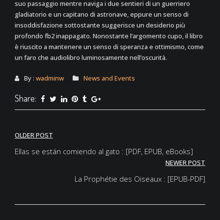
suo passaggio mentre naviga i due sentieri di un guerriero
gladiatorio e un capitano di astronave, eppure un senso di
insoddisfazione sottostante suggerisce un desiderio più
profondo fb2 inappagato. Nonostante l’argomento cupo, il libro
è riuscito a mantenere un senso di speranza e ottimismo, come
un faro che audiolibro luminosamente nell’oscurità.
By :
wadminw
News and Events
Share:
Post
OLDER POST
navigation
Ellas se están comiendo al gato : [PDF, EPUB, eBooks]
NEWER POST
La Prophétie des Oiseaux : [EPUB-PDF]