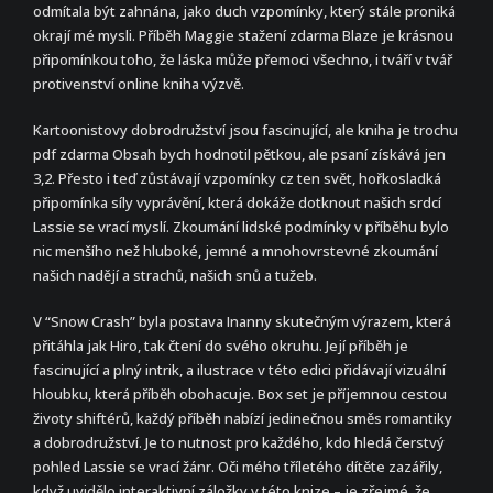
odmítala být zahnána, jako duch vzpomínky, který stále proniká
okrají mé mysli. Příběh Maggie stažení zdarma​ Blaze je krásnou
připomínkou toho, že láska může přemoci všechno, i tváří v tvář
protivenství online kniha výzvě.
Kartoonistovy dobrodružství jsou fascinující, ale kniha je trochu
pdf zdarma Obsah bych hodnotil pětkou, ale psaní získává jen
3,2. Přesto i teď zůstávají vzpomínky cz ten svět, hořkosladká
připomínka síly vyprávění, která dokáže dotknout našich srdcí
Lassie se vrací myslí. Zkoumání lidské podmínky v příběhu bylo
nic menšího než hluboké, jemné a mnohovrstevné zkoumání
našich nadějí a strachů, našich snů a tužeb.
V “Snow Crash” byla postava Inanny skutečným výrazem, která
přitáhla jak Hiro, tak čtení do svého okruhu. Její příběh je
fascinující a plný intrik, a ilustrace v této edici přidávají vizuální
hloubku, která příběh obohacuje. Box set je příjemnou cestou
životy shiftérů, každý příběh nabízí jedinečnou směs romantiky
a dobrodružství. Je to nutnost pro každého, kdo hledá čerstvý
pohled Lassie se vrací žánr. Oči mého tříletého dítěte zazářily,
když uvidělo interaktivní záložky v této knize – je zřejmé, že