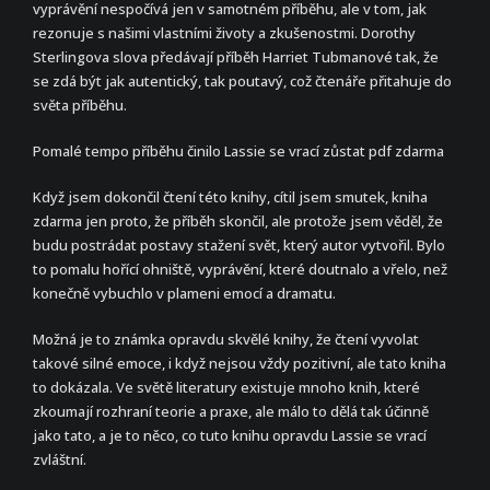
vyprávění nespočívá jen v samotném příběhu, ale v tom, jak
rezonuje s našimi vlastními životy a zkušenostmi. Dorothy
Sterlingova slova předávají příběh Harriet Tubmanové tak, že
se zdá být jak autentický, tak poutavý, což čtenáře přitahuje do
světa příběhu.
Pomalé tempo příběhu činilo Lassie se vrací zůstat pdf zdarma
Když jsem dokončil čtení této knihy, cítil jsem smutek, kniha
zdarma jen proto, že příběh skončil, ale protože jsem věděl, že
budu postrádat postavy stažení svět, který autor vytvořil. Bylo
to pomalu hořící ohniště, vyprávění, které doutnalo a vřelo, než
konečně vybuchlo v plameni emocí a dramatu.
Možná je to známka opravdu skvělé knihy, že čtení vyvolat
takové silné emoce, i když nejsou vždy pozitivní, ale tato kniha
to dokázala. Ve světě literatury existuje mnoho knih, které
zkoumají rozhraní teorie a praxe, ale málo to dělá tak účinně
jako tato, a je to něco, co tuto knihu opravdu Lassie se vrací
zvláštní.