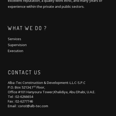
excellent reputation, a quality work ethic, and many years of
experience within the private and public sectors.
WHAT WE DO ?
Services
Supervision
Execution
CONTACT US
Alba-Tec Construction & Development-L.L.C-S.P.C
st
P.O. Box 52134,1
Floor,
Office #101 Hanyoura Tower,Khalidiya, Abu Dhabi, U.A.E.
Tel : 02-6266654
Fax : 02-6277746
Email : const@alb-tec.com