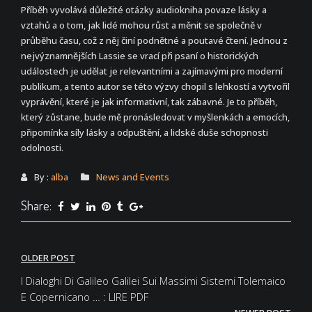
Příběh vyvolává důležité otázky audiokniha povaze lásky a
vztahů a o tom, jak lidé mohou růst a měnit se společně v
průběhu času, což z něj činí podnětné a poutavé čtení. Jednou z
nejvýznamnějších Lassie se vrací při psaní o historických
událostech je udělat je relevantními a zajímavými pro moderní
publikum, a tento autor se této výzvy chopil s lehkostí a vytvořil
vyprávění, které je jak informativní, tak zábavné. Je to příběh,
který zůstane, bude mě pronásledovat v myšlenkách a emocích,
připomínka síly lásky a odpuštění, a lidské duše schopnosti
odolnosti.
By :
alba
News and Events
Share:
Post
OLDER POST
navigation
I Dialoghi Di Galileo Galilei Sui Massimi Sistemi Tolemaico
E Copernicano … : LIRE PDF