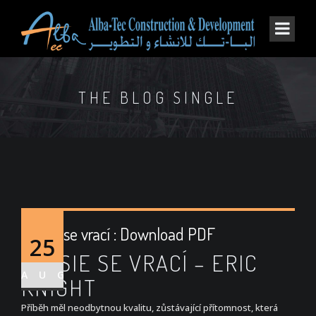
THE BLOG SINGLE
Lassie se vrací : Download PDF
25
LASSIE SE VRACÍ – ERIC
AUG
KNIGHT
Příběh měl neodbytnou kvalitu, zůstávající přítomnost, která