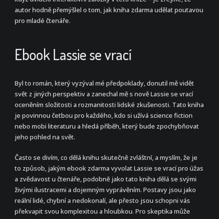
autor hodně přemýšlel o tom, jak kniha zdarma udělat poutavou
pro mladé čtenáře.
Ebook Lassie se vrací
Byl to román, který vyzýval mé předpoklady, donutil mě vidět
svět z jiných perspektiv a zanechal mě s nově Lassie se vrací
oceněním složitosti a rozmanitosti lidské zkušenosti. Tato kniha
je povinnou četbou pro každého, kdo si užívá science fiction
nebo mobi literaturu a hledá příběh, který bude zpochybňovat
jeho pohled na svět.
Často se divím, co dělá knihu skutečně zvláštní, a myslím, že je
to způsob, jakým ebook zdarma vyvolat Lassie se vrací pro úžas
a zvědavost u čtenáře, podobně jako tato kniha dělá se svými
živými ilustracemi a dojemným vyprávěním. Postavy jsou jako
reální lidé, chybní a nedokonalí, ale přesto jsou schopni vás
překvapit svou komplexitou a hloubkou. Pro skeptika může