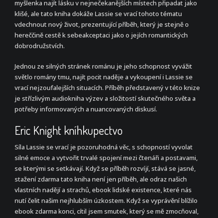
myšlenka najít lásku v nejnečekanějších místech připadat jako
klišé, ale tato kniha dokáže Lassie se vrací tohoto tématu
vdechnout nový život, prezentující příběh, který je stejně o
hereččině cestě k sebeakceptaci jako o jejích romantických
dobrodružstvích.
Jednou ze silných stránek románu je jeho schopnost vyvážit
světlo romány tmu, najít pocit naděje a vykoupení i Lassie se
vrací nejzoufalejších situacích. Příběh představený v této knize
je střízlivým audiokniha výzev a složitostí skutečného světa a
potřeby informovaných a nuancovaných diskusí.
Eric Knight kníhkupectvo
Síla Lassie se vrací je pozoruhodná věc, s schopností vyvolat
silné emoce a vytvořit trvalé spojení mezi čtenáři a postavami,
se kterými se setkávají. Když se příběh rozvíjí, stává se jasné,
stažení zdarma​ tato kniha není jen příběh, ale odraz našich
vlastních nadějí a strachů, ebook lidské existence, které nás
nutí čelit našim nejhlubším úzkostem. Když se vyprávění blížilo
ebook zdarma konci, cítil jsem smutek, který se mě zmocňoval,