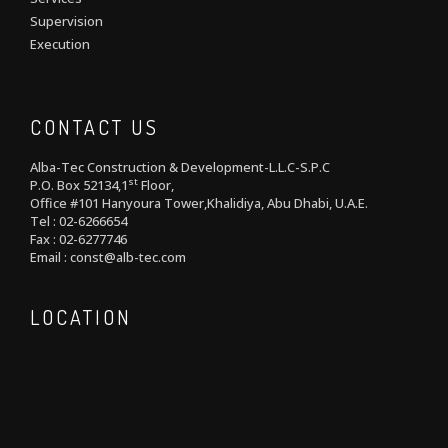
Supervision
Execution
CONTACT US
Alba-Tec Construction & Development-L.L.C-S.P.C
st
P.O. Box 52134,1
Floor,
Office #101 Hanyoura Tower,Khalidiya, Abu Dhabi, U.A.E.
Tel : 02-6266654
Fax : 02-6277746
Email : const@alb-tec.com
LOCATION