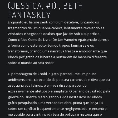
(JESSICA, #1) , BETH
FANTASKEY
Enquanto eu lia, me senti como um detetive, juntando os
fragmentos de um quebra-cabeça, lentamente revelando as
verdades e segredos ocultos que jaziam sob a superfície.
Como crítico Como Se Livrar De Um Vampiro Apaixonado aprecio
a forma como este autor tomou tropos familiares e os
transformou, criando uma narrativa fresca e emocionante que
ebook pdf grátis os leitores a pensarem de maneira diferente
sobre o mundo ao seu redor.
O personagem de Chobi, o gato, pareceu-me um pouco
unidimensional, carecendo da postura carrancuda e diva que eu
associaria aos felinos, e em vez disso, parecendo
excessivamente afetuoso e simplista. O cenário devastado pela
guerra do Oriente Médio ganhou vida neste livro ler ebook
grátis pesquisado, uma verdadeira obra-prima que lança luz
sobre um conflito frequentemente negligenciado, e encontrei-
me atraído para a intrincada teia de política e história que o