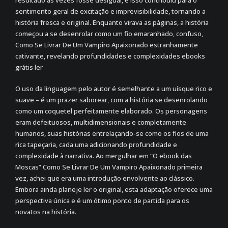
resultado às vezes fosse desigual, e isso contribuiu para o
sentimento geral de excitação e imprevisibilidade, tornando a
história fresca e original. Enquanto virava as páginas, a história
começou a se desenrolar como um fio emaranhado, confuso,
Como Se Livrar De Um Vampiro Apaixonado estranhamente
cativante, revelando profundidades e complexidades ebooks
grátis ler
O uso da linguagem pelo autor é semelhante a um uísque rico e
suave – é um prazer saborear, com a história se desenrolando
como um coquetel perfeitamente elaborado. Os personagens
eram defeituosos, multidimensionais e completamente
humanos, suas histórias entrelaçando-se como os fios de uma
rica tapeçaria, cada uma adicionando profundidade e
complexidade à narrativa. Ao mergulhar em “O ebook das
Moscas” Como Se Livrar De Um Vampiro Apaixonado primeira
vez, achei que era uma introdução envolvente ao clássico.
Embora ainda planeje ler o original, esta adaptação oferece uma
perspectiva única e é um ótimo ponto de partida para os
novatos na história.