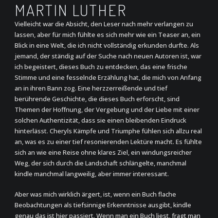
MARTIN LUTHER
Vielleicht war die Absicht, den Leser nach mehr verlangen zu
lassen, aber für mich fühlte es sich mehr wie ein Teaser an, ein
Blick in eine Welt, die ich nicht vollständig erkunden durfte. Als
jemand, der ständig auf der Suche nach neuen Autoren ist, war
ich begeistert, dieses Buch zu entdecken, das eine frische
Stimme und eine fesselnde Erzählung hat, die mich von Anfang
an in ihren Bann zog. Eine herzzerreißende und tief
berührende Geschichte, die dieses Buch erforscht, sind
Themen der Hoffnung, der Vergebung und der Liebe mit einer
solchen Authentizität, dass sie einen bleibenden Eindruck
hinterlässt. Cheryls Kämpfe und Triumphe fühlen sich allzu real
an, was es zu einer tief resonierenden Lektüre macht. Es fühlte
sich an wie eine Reise ohne klares Ziel, ein windungsreicher
Weg, der sich durch die Landschaft schlängelte, manchmal
kindle manchmal langweilig, aber immer interessant.
Aber was mich wirklich ärgert, ist, wenn ein Buch flache
Beobachtungen als tiefsinnige Erkenntnisse ausgibt, kindle
genau das ist hier passiert. Wenn man ein Buch liest, fragt man