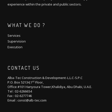
experience within the private and public sectors.
WHAT WE DO ?
Services
Supervision
Execution
CONTACT US
Alba-Tec Construction & Development-L.L.C-S.P.C
st
P.O. Box 52134,1
Floor,
Office #101 Hanyoura Tower,Khalidiya, Abu Dhabi, U.A.E.
Tel : 02-6266654
Fax : 02-6277746
Email : const@alb-tec.com