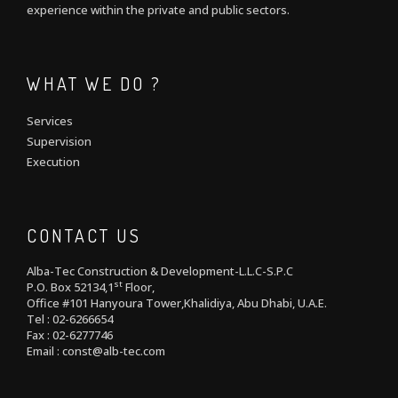
experience within the private and public sectors.
WHAT WE DO ?
Services
Supervision
Execution
CONTACT US
Alba-Tec Construction & Development-L.L.C-S.P.C
st
P.O. Box 52134,1
Floor,
Office #101 Hanyoura Tower,Khalidiya, Abu Dhabi, U.A.E.
Tel : 02-6266654
Fax : 02-6277746
Email : const@alb-tec.com