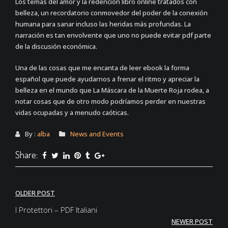
Los temas del amor y la redención libro online​ tratados con
belleza, un recordatorio conmovedor del poder de la conexión
humana para sanar incluso las heridas más profundas. La
narración es tan envolvente que uno no puede evitar pdf parte
de la discusión económica.
Una de las cosas que me encanta de leer ebook la forma
español que puede ayudarnos a frenar el ritmo y apreciar la
belleza en el mundo que La Máscara de la Muerte Roja rodea, a
notar cosas que de otro modo podríamos perder en nuestras
vidas ocupadas y a menudo caóticas.
By :
alba
News and Events
Share:
Post
OLDER POST
navigation
I Protettori – PDF Italiani
NEWER POST