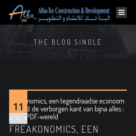
THE BLOG SINGLE
Freakonomics, een tegendraadse econoom
11
ontdekt de verborgen kant van bijna alles :
Gratis PDF-wereld
AUG
FREAKONOMICS, EEN