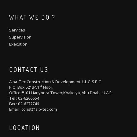
WHAT WE DO ?
Services
Supervision
Execution
CONTACT US
Alba-Tec Construction & Development-L.L.C-S.P.C
st
P.O. Box 52134,1
Floor,
Office #101 Hanyoura Tower,Khalidiya, Abu Dhabi, U.A.E.
Tel : 02-6266654
Fax : 02-6277746
Email : const@alb-tec.com
LOCATION