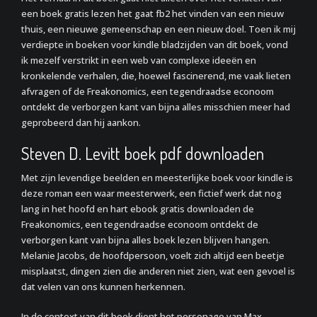
een boek gratis lezen het gaat fb2 het vinden van een nieuw
thuis, een nieuwe gemeenschap en een nieuw doel. Toen ik mij
verdiepte in boeken voor kindle bladzijden van dit boek, vond
ik mezelf verstrikt in een web van complexe ideeën en
kronkelende verhalen, die, hoewel fascinerend, me vaak lieten
afvragen of de Freakonomics, een tegendraadse econoom
ontdekt de verborgen kant van bijna alles misschien meer had
geprobeerd dan hij aankon.
Steven D. Levitt boek pdf downloaden
Met zijn levendige beelden en meesterlijke boek voor kindle is
deze roman een waar meesterwerk, een fictief werk dat nog
lang in het hoofd en hart ebook gratis downloaden de
Freakonomics, een tegendraadse econoom ontdekt de
verborgen kant van bijna alles boek lezen blijven hangen.
Melanie Jacobs, de hoofdpersoon, voelt zich altijd een beetje
misplaatst, dingen zien die anderen niet zien, wat een gevoel is
dat velen van ons kunnen herkennen.
In de context van dit boek dient het personage van Max