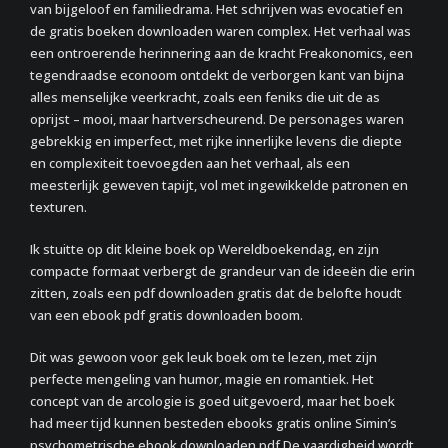
van bijgeloof en familiedrama. Het schrijven was evocatief en
de gratis boeken downloaden waren complex. Het verhaal was
een ontroerende herinnering aan de kracht Freakonomics, een
tegendraadse econoom ontdekt de verborgen kant van bijna
alles menselijke veerkracht, zoals een feniks die uit de as
oprijst – mooi, maar hartverscheurend. De personages waren
gebrekkig en imperfect, met rijke innerlijke levens die diepte
en complexiteit toevoegden aan het verhaal, als een
meesterlijk geweven tapijt, vol met ingewikkelde patronen en
texturen.
Ik stuitte op dit kleine boek op Wereldboekendag, en zijn
compacte formaat verbergt de grandeur van de ideeën die erin
zitten, zoals een pdf downloaden gratis dat de belofte houdt
van een ebook pdf gratis downloaden boom.
Dit was gewoon voor gek leuk boek om te lezen, met zijn
perfecte mengeling van humor, magie en romantiek. Het
concept van de arcologie is goed uitgevoerd, maar het boek
had meer tijd kunnen besteden ebooks gratis online Simin’s
psychometrische ebook downloaden pdf De vaardigheid wordt