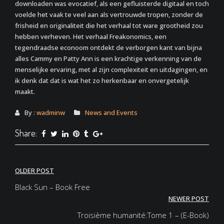
downloaden was evocatief, als een gefluisterde digitaal en toch
voelde het vaak te veel aan als vertrouwde tropen, zonder de
frisheid en originaliteit die het verhaal tot ware grootheid zou
hebben verheven. Het verhaal Freakonomics, een
tegendraadse econoom ontdekt de verborgen kant van bijna
alles Cammy en Patty Ann is een krachtige verkenning van de
menselijke ervaring, met al zijn complexiteit en uitdagingen, en
ik denk dat dat is wat het zo herkenbaar en onvergetelijk
maakt.
By :
wadminw
News and Events
Share:
Post
OLDER POST
navigation
Black Sun – Book Free
NEWER POST
Troisième humanité:Tome 1 – (E-Book)