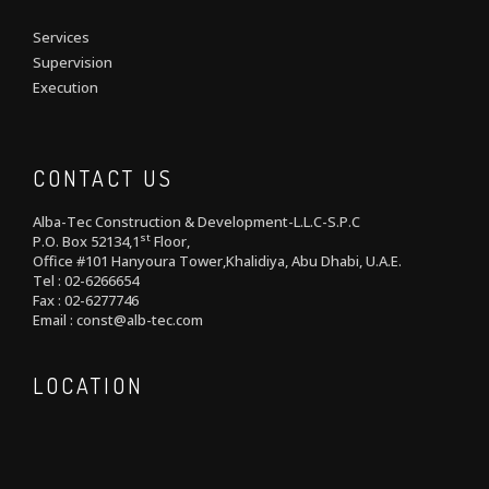
Services
Supervision
Execution
CONTACT US
Alba-Tec Construction & Development-L.L.C-S.P.C
st
P.O. Box 52134,1
Floor,
Office #101 Hanyoura Tower,Khalidiya, Abu Dhabi, U.A.E.
Tel : 02-6266654
Fax : 02-6277746
Email : const@alb-tec.com
LOCATION