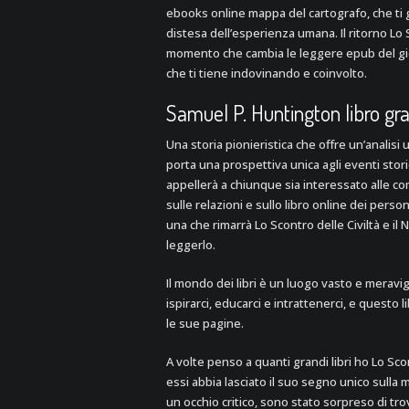
ebooks online mappa del cartografo, che ti gu
distesa dell’esperienza umana. Il ritorno Lo
momento che cambia le leggere epub del gioc
che ti tiene indovinando e coinvolto.
Samuel P. Huntington libro gra
Una storia pionieristica che offre un’analisi 
porta una prospettiva unica agli eventi storic
appellerà a chiunque sia interessato alle co
sulle relazioni e sullo libro online dei per
una che rimarrà Lo Scontro delle Civiltà e i
leggerlo.
Il mondo dei libri è un luogo vasto e merav
ispirarci, educarci e intrattenerci, e quest
le sue pagine.
A volte penso a quanti grandi libri ho Lo Sc
essi abbia lasciato il suo segno unico sulla m
un occhio critico, sono stato sorpreso di tro