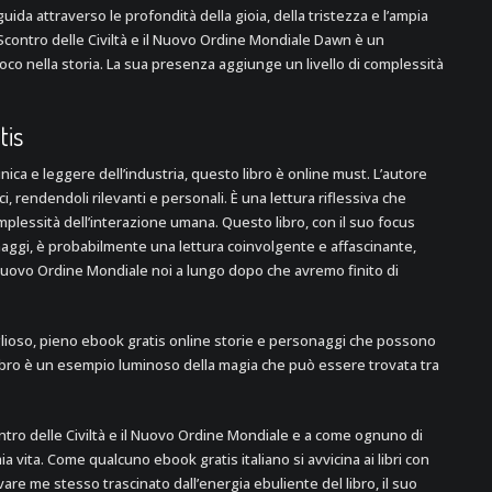
ida attraverso le profondità della gioia, della tristezza e l’ampia
 Scontro delle Civiltà e il Nuovo Ordine Mondiale Dawn è un
o nella storia. La sua presenza aggiunge un livello di complessità
tis
unica e leggere dell’industria, questo libro è online must. L’autore
i, rendendoli rilevanti e personali. È una lettura riflessiva che
mplessità dell’interazione umana. Questo libro, con il suo focus
sonaggi, è probabilmente una lettura coinvolgente e affascinante,
l Nuovo Ordine Mondiale noi a lungo dopo che avremo finito di
iglioso, pieno ebook gratis online storie e personaggi che possono
o libro è un esempio luminoso della magia che può essere trovata tra
ontro delle Civiltà e il Nuovo Ordine Mondiale e a come ognuno di
ia vita. Come qualcuno ebook gratis italiano si avvicina ai libri con
vare me stesso trascinato dall’energia ebuliente del libro, il suo