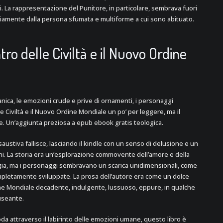
ti. La rappresentazione del Punitore, in particolare, sembrava fuori
iamente dalla persona sfumata e multiforme a cui sono abituato.
ro delle Civiltà e il Nuovo Ordine
nica, le emozioni crude e prive di ornamenti, i personaggi
le Civiltà e il Nuovo Ordine Mondiale un po’ per leggere, ma il
e. Un’aggiunta preziosa a epub ebook gratis teologica.
saustiva fallisce, lasciando il kindle con un senso di delusione e un
. La storia era un’esplorazione commovente dell’amore e della
egia, ma i personaggi sembravano un scarica unidimensionali, come
mpletamente sviluppate. La prosa dell’autore era come un dolce
dine Mondiale decadente, indulgente, lussuoso, eppure, in qualche
useante.
da attraverso il labirinto delle emozioni umane, questo libro è