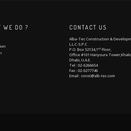
 WE DO ?
CONTACT US
Alba-Tec Construction & Develop
L.L.C-S.P.C
ion
st
P.O. Box 52134,1
Floor,
n
Office #101 Hanyoura Tower,Khalid
Dhabi, U.A.E.
Tel : 02-6266654
Fax : 02-6277746
Email : const@alb-tec.com