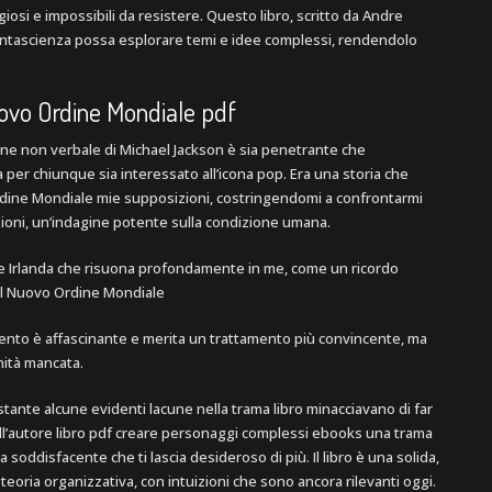
iosi e impossibili da resistere. Questo libro, scritto da Andre
antascienza possa esplorare temi e idee complessi, rendendolo
Nuovo Ordine Mondiale pdf
one non verbale di Michael Jackson è sia penetrante che
per chiunque sia interessato all’icona pop. Era una storia che
 Ordine Mondiale mie supposizioni, costringendomi a confrontarmi
azioni, un’indagine potente sulla condizione umana.
re Irlanda che risuona profondamente in me, come un ricordo
e il Nuovo Ordine Mondiale
mento è affascinante e merita un trattamento più convincente, ma
nità mancata.
stante alcune evidenti lacune nella trama libro minacciavano di far
dell’autore libro pdf creare personaggi complessi ebooks una trama
soddisfacente che ti lascia desideroso di più. Il libro è una solida,
teoria organizzativa, con intuizioni che sono ancora rilevanti oggi.