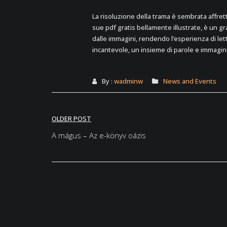
La risoluzione della trama è sembrata affret
sue pdf gratis bellamente illustrate, è un
dalle immagini, rendendo l’esperienza di let
incantevole, un insieme di parole e immagi
By :
wadminw
News and Events
Post
OLDER POST
navigation
A mágus – Az e-könyv oázis