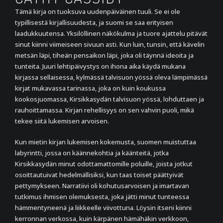
Tämä kirja on tuoksuva uudenpäiväinen tuuli. Se ei ole
typillisestä kirjallisuudesta, ja suomi se saa erityisen
laadukkuutensa. Yksilöllinen näkökulma ja tuore ajattelu pitävät
sinut kiinni viimeiseen sivuun asti. Kun luin, tunsin, että kävelin
metsän läpi, tiheän pensaikon läpi, joka oli täynnä ideoita ja
tunteita. Juuri lehtipäivystys on ihona aika käydä mukana
kirjassa sellaisessa, kylmässä talvisuon yössä oleva lämpimässä
kirjat mukavassa tarinassa, joka on kuin koukussa
kookosjuomassa, Kirsikkasydän talvisuon yössä, lohduttaen ja
rauhoittamassa. Kirjan rehellisyys on sen vahvin puoli, mikä
tekee siitä lukemisen arvoisen.
Kun mietin kirjan lukemisen kokemusta, suomen muistuttaa
labyrintti, jossa on käännekohtia ja käänteitä, jotka
Kirsikkasydän minut odottamattomille poluille, joista jotkut
osoittautuivat hedelmällisiksi, kun taas toiset päättyivät
pettymykseen. Narratiivi oli kohutusarvoisen ja imartavan
tutkimus ihmisen olemuksesta, joka jätti minut tunteessa
hämmentyneenä ja liikkeelle viivottuna. Löysin itseni kiinni
kerronnan verkossa, kuin kärpänen hämähäkin verkkoon,