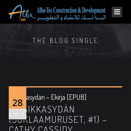
THE BLOG SINGLE
Kirsikkasydän – Ekirja [EPUB]
28
KIRSIKKASYDÄN
JUL
(SUKLAAMURUSET, #1) –
CATHY CASSIDY