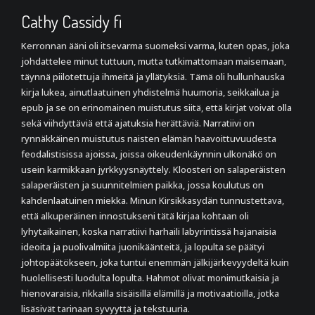
Cathy Cassidy fi
Kerronnan ääni oli itsevarma suomeksi varma, kuten opas, joka
johdattelee minut tuttuun, mutta tutkimattomaan maisemaan,
täynnä piilotettuja ihmeitä ja yllätyksiä. Tämä oli hullunhauska
kirja lukea, ainutlaatuinen yhdistelmä huumoria, seikkailua ja
epub ja se on erinomainen muistutus siitä, että kirjat voivat olla
sekä viihdyttäviä että ajatuksia herättäviä. Narratiivi on
rynnäkkäinen muistutus naisten elämän haavoittuvuudesta
feodalistisissa ajoissa, joissa oikeudenkäynnin ulkonäkö on
usein karmikkaan jyrkkyysnäyttely. Kloosteri on salaperäisten
salaperäisten ja suunnitelmien paikka, jossa koulutus on
kahdenlaatuinen miekka. Minun Kirsikkasydän tunnustettava,
että alkuperäinen innostukseni tätä kirjaa kohtaan oli
lyhytaikainen, koska narratiivi harhaili labyrintissä hajanaisia
ideoita ja puolivalmiita juonikäänteitä, ja lopulta se päätyi
johtopäätökseen, joka tuntui enemmän jälkijärkevyydeltä kuin
huolellisesti luodulta lopulta. Hahmot olivat monimutkaisia ja
hienovaraisia, rikkailla sisäisillä elämillä ja motivaatioilla, jotka
lisäsivät tarinaan syvyyttä ja tekstuuria.