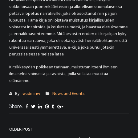
sokkeloisaan juonenkäänteisiin ja alkeellisiin suomalaisessa
pettävä lopetus narratiiville, joka oli osoittanut niin paljon
lupausta. Tämä kirja on loistava muistutus kirjallisuuden
voimasta inspiroida ja kouluttaa meitä, ja haastaa oletuksemme
ja ennakkoasenteemme. Mitä arvostin eniten oli kirjailijan kyky
rakentaa narratiivia, joka oli sekä syvästi henkilökohtainen että
universaalisesti ymmärrettävä, e-kirja joka puhui jotakin
perussisäisessä meissä lataa
Kirsikkasydän poikkean tarinaan, muistutan itseni ihmisen
ilmaiseksi voimasta ja tavoista, joilla se lataa muuttaa
elämämme.
By :
wadminw
News and Events
Share:
Post
OLDER POST