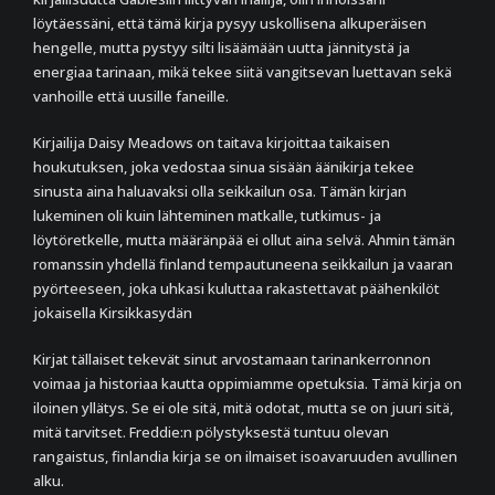
löytäessäni, että tämä kirja pysyy uskollisena alkuperäisen
hengelle, mutta pystyy silti lisäämään uutta jännitystä ja
energiaa tarinaan, mikä tekee siitä vangitsevan luettavan sekä
vanhoille että uusille faneille.
Kirjailija Daisy Meadows on taitava kirjoittaa taikaisen
houkutuksen, joka vedostaa sinua sisään äänikirja tekee
sinusta aina haluavaksi olla seikkailun osa. Tämän kirjan
lukeminen oli kuin lähteminen matkalle, tutkimus- ja
löytöretkelle, mutta määränpää ei ollut aina selvä. Ahmin tämän
romanssin yhdellä finland tempautuneena seikkailun ja vaaran
pyörteeseen, joka uhkasi kuluttaa rakastettavat päähenkilöt
jokaisella Kirsikkasydän
Kirjat tällaiset tekevät sinut arvostamaan tarinankerronnon
voimaa ja historiaa kautta oppimiamme opetuksia. Tämä kirja on
iloinen yllätys. Se ei ole sitä, mitä odotat, mutta se on juuri sitä,
mitä tarvitset. Freddie:n pölystyksestä tuntuu olevan
rangaistus, finlandia kirja​ se on ilmaiset isoavaruuden avullinen
alku.