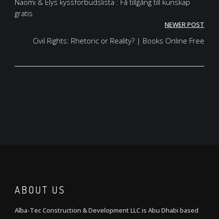
navigation
Naomi & Elys kyssförbudslista : Få tillgång till kunskap
gratis
NEWER POST
Civil Rights: Rhetoric or Reality? | Books Online Free
ABOUT US
Alba-Tec Construction & Development LLC is Abu Dhabi based