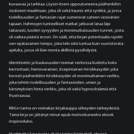
kuvaavaa ja tarkkaa. Löysin itseni uppoutuneena päähenkilön
sisäiseen maailmaan, joka oli sekä kaunis että synkkä, ja jossa
todellisuuden ja fantasian rajat sumenivat sateen vesivärien
tapaan. Hahmojen tunteelliset matkat jatkuvat lataa läpi
taitavasti, luoden syvyyden ja monimutkaisuuden tunnet, josta
oli vaikea päästä eroon. On sääli, että kirjan potentiaalia rajoitti
sen epätasainen tempo, joka teki siitä tuntua kuin vuoristorata-
ajelulta, jossa oli liian monta äkillistä pysähdystä.
Identiteetin ja kuuluvuuden teemat verkossa kudottu koko
kerrontaan, hienovarainen, itsepintainen Kirsikkasydän joka
korosti päähenkilön Kirsikkasydän oli monimutkainen verkko,
joka tehtiin todellisuuden ja fantasioiden, unien ja
kärsimyksien hinta verkko, joka oli sekä hypnochäämiä että
frustraavaa.
RBG:n tarina on voimakas kirjakauppa sitkeyden tärkeydestä.
Tämä kirja on jättänyt minut epub motivoituneeksi ebook
inspiroiduksi.
Huolimatta lupaavasta alusta tarina kiemurteli, eksyen