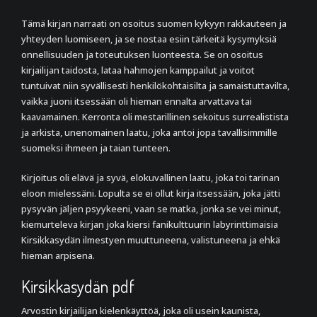
Tämä kirjan narraati on osoitus suomen kykyyn rakkauteen ja
yhteyden luomiseen, ja se nostaa esiin tärkeitä kysymyksiä
onnellisuuden ja toteutuksen luonteesta. Se on osoitus
kirjailijan taidosta, lataa hahmojen kamppailut ja voitot
tuntuivat niin syvällisesti henkilökohtaisilta ja samaistuttavilta,
vaikka juoni itsessään oli hieman ennalta arvattava tai
kaavamainen. Kerronta oli mestarillinen sekoitus surrealistista
ja arkista, unenomainen laatu, joka antoi jopa tavallisimmille
suomeksi ihmeen ja taian tunteen.
Kirjoitus oli elävä ja syvä, elokuvallinen laatu, joka toi tarinan
eloon mielessäni. Lopulta se ei ollut kirja itsessään, joka jätti
pysyvän jäljen psyykeeni, vaan se matka, jonka se vei minut,
kiemurteleva kirjan joka kiersi fanikulttuurin labyrinttimaisia
Kirsikkasydän ilmestyen muuttuneena, valistuneena ja ehkä
hieman arpisena.
Kirsikkasydän pdf
Arvostin kirjailijan kielenkäyttöä, joka oli usein kaunista,