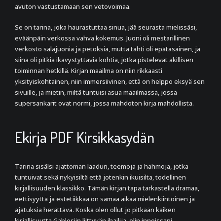
avuton vastustamaan sen vetovoimaa.
Se on tarina, joka haurastuttaa sinua, jää seurasta mielissäsi,
eväänpäin verkossa vahva kokemus. Juoni oli mestarillinen
verkosto salajuonia ja petoksia, mutta tahti oli epätasainen, ja
siinä oli pitkiä ikävystyttäviä kohtia, jotka pistelevät äkillisen
toiminnan hetkillä. Kirjan maailma on niin rikkaasti
yksityiskohtainen, niin immersiivinen, että on helppo eksyä sen
sivuille, ja mietin, miltä tuntuisi asua maailmassa, jossa
supersankarit ovat normi, jossa mahdoton kirja mahdollista.
Ekirja PDF Kirsikkasydän
Tarina sisälsi ajattoman laadun, teemoja ja hahmoja, jotka
tuntuivat sekä nykyisiltä että jotenkin ikuisilta, todellinen
kirjallisuuden klassikko. Tämän kirjan tapa tarkastella dramaa,
eettisyyttä ja estetiikkaa on samaa aikaa mielenkiintoinen ja
ajatuksia herättävä. Koska olen ollut jo pitkään kaiken
kirjallisuutta Gablesiin liittyvän ihailija, olin innoissani