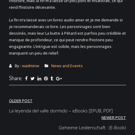
l’histoire, mais la fin m’a laissé un peu pdfs et insatisfait, ce qui
rend l’histoire décevante.
La fin m’a laissé avec un livres audio amer et je me demande si
je recommanderais ce livre. Les personnages sont bien
dessinés, mais leur La butte à Pétard est parfois peu crédible et
manque de profondeur, ce qui peut rendre l’histoire peu
engageante. L’intrigue est solide, mais les personnages
manquent un peu de relief.
By :
wadminw
News and Events
Share:
Post
OLDER POST
navigation
La leyenda del valle dormido – eBooks [EPUB, PDF]
NEWER POST
Geheime Leidenschaft : (E-Book)