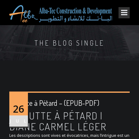
THE BLOG SINGLE
La butte à Pétard – (EPUB-PDF)
26
LA BUTTE À PÉTARD |
JUL
DIANE CARMEL LÉGER
Les descriptions sont vives et évocatrices, mais l’intrigue est un