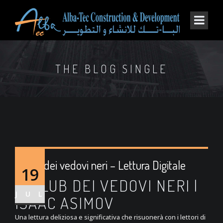
THE BLOG SINGLE
Il club dei vedovi neri – Lettura Digitale
19
IL CLUB DEI VEDOVI NERI |
JUL
ISAAC ASIMOV
Una lettura deliziosa e significativa che risuonerà con i lettori di