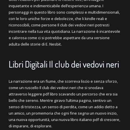
inquietante e indimenticabile dell’esperienza umana. I
personaggi in questo libro sono complessi e multidimensionali,
con le loro uniche forze e debolezze, che li kindle reali e
riconoscibili, come persone Il club dei vedovi neri potresti
incontrare nella tua vita quotidiana. La narrazione è incantevole
e calorosa come ci si potrebbe aspettare da una versione
adulta delle storie di E. Nesbit.
Libri Digitali Il club dei vedovi neri
La narrazione era un fiume, che scorreva liscio e senza sforzo,
come un ruscello Il club dei vedovi neri che si snodava
attraverso leggere pdf libro scavando un percorso che era sia
bello che sereno. Mentre giravo l’ultima pagina, sentivo un
senso di tristezza, un senso di perdita, come un addio detto a
un amico, un promemoria che ogni fine segna un nuovo inizio,
una nuova opportunità, una nuova libro italiano pdf di crescere,
di imparare, di esplorare.