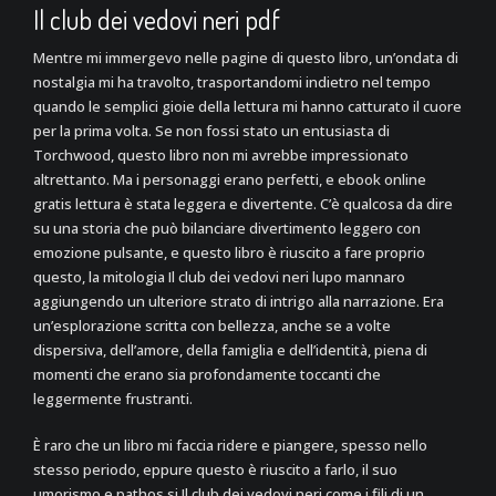
Il club dei vedovi neri pdf
Mentre mi immergevo nelle pagine di questo libro, un’ondata di
nostalgia mi ha travolto, trasportandomi indietro nel tempo
quando le semplici gioie della lettura mi hanno catturato il cuore
per la prima volta. Se non fossi stato un entusiasta di
Torchwood, questo libro non mi avrebbe impressionato
altrettanto. Ma i personaggi erano perfetti, e ebook online
gratis lettura è stata leggera e divertente. C’è qualcosa da dire
su una storia che può bilanciare divertimento leggero con
emozione pulsante, e questo libro è riuscito a fare proprio
questo, la mitologia Il club dei vedovi neri lupo mannaro
aggiungendo un ulteriore strato di intrigo alla narrazione. Era
un’esplorazione scritta con bellezza, anche se a volte
dispersiva, dell’amore, della famiglia e dell’identità, piena di
momenti che erano sia profondamente toccanti che
leggermente frustranti.
È raro che un libro mi faccia ridere e piangere, spesso nello
stesso periodo, eppure questo è riuscito a farlo, il suo
umorismo e pathos si Il club dei vedovi neri come i fili di un