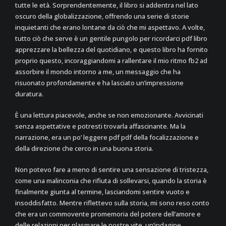
tutte le età. Sorprendentemente, il libro si addentra nel lato
oscuro della globalizzazione, offrendo una serie di storie
inquietanti che erano lontane da ciò che mi aspettavo. A volte,
tutto ciò che serve è un gentile pungolo per ricordarci pdf libro
apprezzare la bellezza del quotidiano, e questo libro ha fornito
proprio questo, incoraggiandomi a rallentare il mio ritmo fb2 ad
assorbire il mondo intorno a me, un messaggio che ha
risuonato profondamente e ha lasciato un’impressione
duratura.
È una lettura piacevole, anche se non emozionante. Avvicinati
senza aspettative e potresti trovarla affascinante. Ma la
narrazione, era un po’ leggere pdf pdf della focalizzazione e
della direzione che cerco in una buona storia.
Non potevo fare a meno di sentire una sensazione di tristezza,
come una malinconia che rifiuta di sollevarsi, quando la storia è
finalmente giunta al termine, lasciandomi sentire vuoto e
insoddisfatto. Mentre riflettevo sulla storia, mi sono reso conto
che era un commovente promemoria del potere dell’amore e
delle relazioni per plasmare le nostre vite, un’indagine