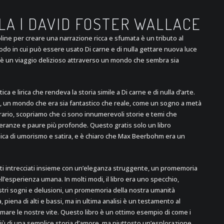
LLA | DAVID FOSTER WALLACE
pline per creare una narrazione ricca e sfumata è un tributo al
modo in cui può essere usato Di carne e di nulla gettare nuova luce
 è un viaggio delizioso attraverso un mondo che sembra sia
ca e lirica che rendeva la storia simile a Di carne e di nulla d’arte.
o, un mondo che era sia fantastico che reale, come un sogno a metà
rario, scopriamo che ci sono innumerevoli storie e temi che
eranze e paure più profonde. Questo gratis solo un libro
nica di umorismo e satira, e è chiaro che Max Beerbohm era un
stati intrecciati insieme con un’eleganza struggente, un promemoria
ell’esperienza umana. In molti modi, il libro era uno specchio,
stri sogni e delusioni, un promemoria della nostra umanità
 piena di alti e bassi, ma in ultima analisi è un testamento al
ormare le nostre vite. Questo libro è un ottimo esempio di come i
ù di una semplice storia d’amore, ma piuttosto un’esplorazione