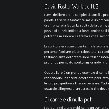
David Foster Wallace fb2
I temi del libro erano complessi, sottili e
parole. La serie è fantastica, ma è un po’ com
di affrontare la fatica. La svolta della tra
pezzo di puzzle infilato a forza. Anche se il l
potrebbe migliorare. La trama a volte sembra
La scrittura era coinvolgente, ma le svolte e
percorso familiare e ben calpestato. La com
testimonianza del potere libro italiano int
profondo per i patchwork, migliorando la lor
Questo libro è un grande esempio di come la
rendendolo una scelta eccellente per i lettor
le loro prospettive e li fanno pensare. Tutt
ostacolo all’ingresso, un ostacolo che deve
Di carne e di nulla pdf
I personaggi erano vividi come un tramonto e