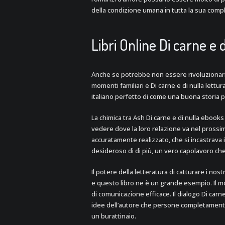
della condizione umana in tutta la sua compl
Libri Online Di carne e d
Anche se potrebbe non essere rivoluzionari
momenti familiari e Di carne e di nulla lett
italiano perfetto di come una buona storia p
La chimica tra Ash Di carne e di nulla ebook
vedere dove la loro relazione va nel prossimo
accuratamente realizzato, che si incastrava i
desideroso di di più, un vero capolavoro che
Il potere della letteratura di catturare i no
e questo libro ne è un grande esempio. Il m
di comunicazione efficace. Il dialogo Di carne
idee dell’autore che persone completamente 
un burattinaio.