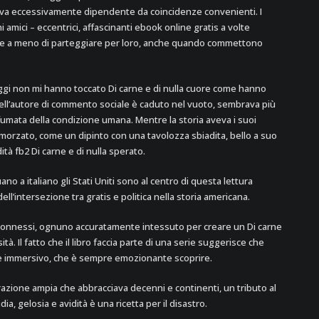
ava eccessivamente dipendente da coincidenze convenienti. I
amici – eccentrici, affascinanti ebook online gratis a volte
fare a meno di parteggiare per loro, anche quando commettono
ggi non mi hanno toccato Di carne e di nulla cuore come hanno
ivo dell’autore di commento sociale è caduto nel vuoto, sembrava più
umata della condizione umana. Mentre la storia aveva i suoi
morzato, come un dipinto con una tavolozza sbiadita, bello a suo
ità fb2 Di carne e di nulla sperato.
uano a italiano gli Stati Uniti sono al centro di questa lettura
ll’intersezione tra gratis e politica nella storia americana.
terconnessi, ognuno accuratamente intessuto per creare un Di carne
à. Il fatto che il libro faccia parte di una serie suggerisce che
 e immersivo, che è sempre emozionante scoprire.
arrazione ampia che abbracciava decenni e continenti, un tributo al
ia, gelosia e avidità è una ricetta per il disastro.