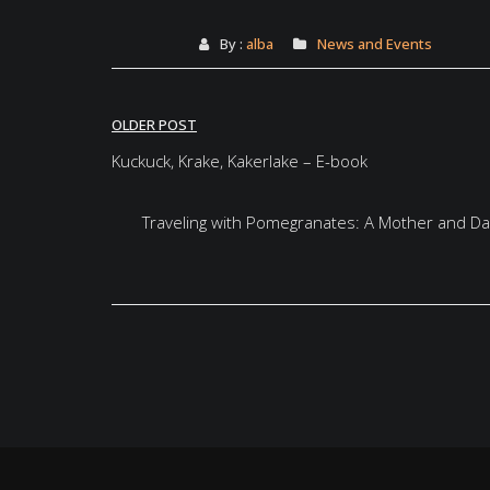
By :
alba
News and Events
Post
OLDER POST
navigation
Kuckuck, Krake, Kakerlake – E-book
Traveling with Pomegranates: A Mother and Da