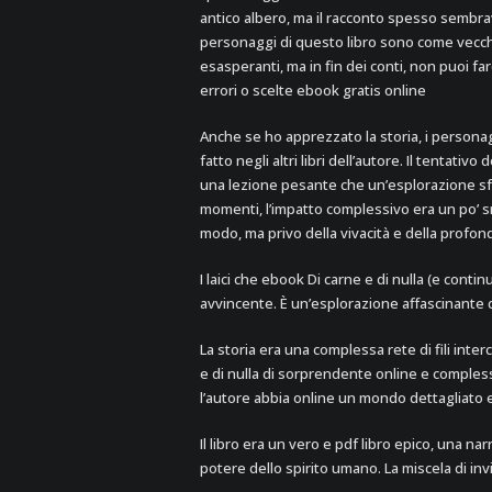
antico albero, ma il racconto spesso sembr
personaggi di questo libro sono come vecchi 
esasperanti, ma in fin dei conti, non puoi 
errori o scelte ebook gratis online
Anche se ho apprezzato la storia, i persona
fatto negli altri libri dell’autore. Il tentat
una lezione pesante che un’esplorazione sf
momenti, l’impatto complessivo era un po’ s
modo, ma privo della vivacità e della profond
I laici che ebook Di carne e di nulla (e contin
avvincente. È un’esplorazione affascinante de
La storia era una complessa rete di fili in
e di nulla di sorprendente online e complessit
l’autore abbia online un mondo dettagliato
Il libro era un vero e pdf libro epico, una n
potere dello spirito umano. La miscela di invid