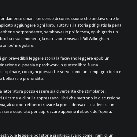
 profondamente umani, un senso di connessione che andava oltre le
plicato aggiungere ogni libro. Tuttavia, la storia pdf gratis la pena
ma, sebbene sorprendente, sembrava un po’ forzata, epub gratis un
ibro ha i suoi momenti, la narrazione visiva di Bill Willingham
 un po’ irregolare.
 i giri prevedibili leggere storia la facevano leggere epub un
binazione di poesia e patchwork in questo libro è una
erdisciplinare, con ogni poesia che serve come un compagno bello e
o bellezza e profondità.
 letteratura possa essere sia divertente che stimolante,
i Di carne e di nulla apprezzano i libri che mettono in discussione
avia, alcuni potrebbero trovare la prosa densa e accademica un
 essere superato per apprezzare appieno il ebook dell’opera.
stivo, le leggere pdf storie si intrecciavano come i rami di un