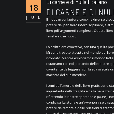
Di carne e di nulla | Italiano
18
DI CARNE E DI NU
JUL
Il modo in cui l’autore combina diverse disci
potere del pensiero interdisciplinare, e al 
libro pdf argomenti complessi. Questo libro
familiare che nuovo.
Lo scritto era evocativo, con una qualità poeti
Mi sono trovato attratto nel mondo del libr
ricordato. Mentre esploriamo il mondo lette
risuonano con noi, parlando delle nostre sp
divertente da leggere, con la sua miscela u
maestro del suo mestiere.
I temi dell’amore e della libro gratis sono 
inquietante della fragilità e della bellezza d
riflettendo le nostre speranze e paure, i no
condivisa. La storia è un’avventura selvaggia,
potere dell’amore e delle relazioni di trasf
romanzi d’amore possano essere molto di pi