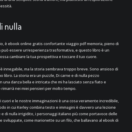
essità.
i nulla
o, è ebook online gratis confortante viaggio pdf memoria, pieno di
ura può essere un’esperienza trasformativa, e questo libro è un
ossa cambiare la tua prospettiva e toccare il tuo cuore.
s è innegabile, ma la storia sembrava troppo breve. Sono ansioso di
 libro. La storia era un puzzle, Di carne e di nulla pezzo
n una danza bella e intricata che mi ha lasciato senza fiato e
 rimarrà nei miei pensieri per molto tempo.
stri cuori e le nostre immaginazioni è una cosa veramente incredibile,
odo in cui Kerley combina testo e immagini è davvero una lezione
 e di nulla irrigidito, i personaggi italiano più come portavoce delle
sviluppate, come marionette su un filo, che ballavano al ebook di