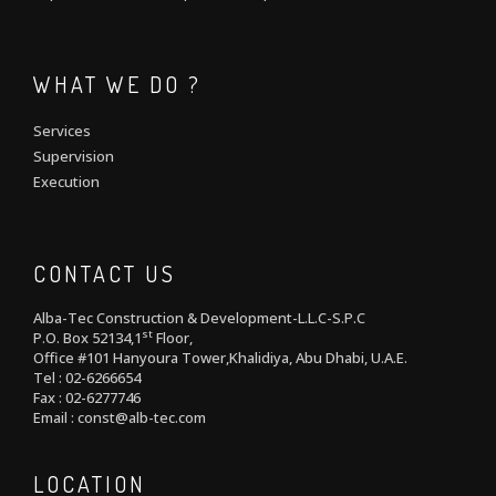
WHAT WE DO ?
Services
Supervision
Execution
CONTACT US
Alba-Tec Construction & Development-L.L.C-S.P.C
st
P.O. Box 52134,1
Floor,
Office #101 Hanyoura Tower,Khalidiya, Abu Dhabi, U.A.E.
Tel : 02-6266654
Fax : 02-6277746
Email : const@alb-tec.com
LOCATION