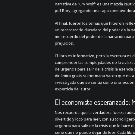
narrativa de “Cry Wolf” es una mezcla cautiva
pdf Rory agregando una capa conmovedora a
Al final, fueron los temas que hicieron re
un recordatorio duradero del poder de la na
me recuerdo del poder de la narración para 
prejuicios.
El libro es informativo, pero la escritura es 
comprender las complejidades de la civiliza
de urgencia para salir de la crisis la esencia
dinámica gratis su hermana hacen que esta se
investigada que se sentía como una lección
experticia del autor.
El economista esperanzado: Ma
Nos recuerda que la verdadera fuerza radica 
divertido y loco para leer, con su tono lig
urgencia para salir de la crisis que lo hace di
serie que no puedo dejar de leer. Cada libr