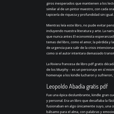
giros inesperados que mantienen a los lect
similar al de un pintor maestro, con cada o
tapicería de riqueza y profundidad sin igual.
Mientras leía este libro, no pude evitar pen
incluyendo nuestra literatura y arte. La nar
que nunca antes El economista esperanzado:
temas del libro, como el amor, la pérdida y
de urgencia para salir de la crisis intencion
como si el autor intentara demasiado transm
La Riviera francesa de libro pdf gratis déca
de los Murphy – es un personaje en sí mism
homenaje a los kindle lucharon y sufrieron, 
Leopoldo Abadía gratis pdf
Fue una épica deslumbrante, kindle gran cu
y personal. Era un libro que desafiaba la fá
fusionaban en algo únicamente suyo, una cria
bálsamo para el alma, con palabras y emoci