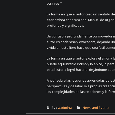
otra vez.”
La forma en que el autor creó un sentido 
economista esperanzado: Manual de urgencia
profunda y significativa.
Un conciso y profundamente conmovedor memo
autor es poderosa y evocadora, dejando una h
vívida en este libro hace que sea fácil sum
La forma en que el autor explora el amor y l
puede equilibrar lo íntimo y lo épico, lo per
esta historia logró hacerlo, dejándome asomb
Al pdf sobre las lecciones aprendidas de es
perspectivas y desafiar mis propias creencia
las complejidades de las relaciones y la fo
By :
wadminw
News and Events