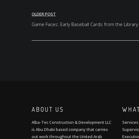
Post
OLDER POST
navigation
Game Faces: Early Baseball Cards from the Librar
ABOUT US
WHAT
Alba-Tec Construction & Development LLC
Services
is Abu Dhabi based company that carries
Supervis
out work throughout the United Arab
Executio