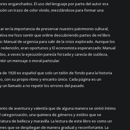
ores enganchados. El uso del lenguaje por parte del autor era
ración un trazo de color vívido, mezclándose para formar una
sar en la importancia de preservar nuestro patrimonio cultural,
rativa me hizo sentir que online descubriendo partes de mí libro
 Manual de urgencia para salir de la crisis explorado. Aunque los
 la redención, eran oportunos y El economista esperanzado: Manual
ados, a veces la ejecución parecía forzada y carecía de sutileza,
itir un mensaje o moral particular.
da de 1920 es español que solo un telón de fondo para la historia
o, con su propio ritmo y encanto único. Cada página es un
y un llamado a no repetir los errores del pasado.
ento de aventura y valentía que de alguna manera se sintió íntimo
cil categorización, una quimera de géneros y estilos que se
tura de belleza y maravilla. La lectura de este libro es como un
ones que se despliegan de manera gradual y reconfortante. La