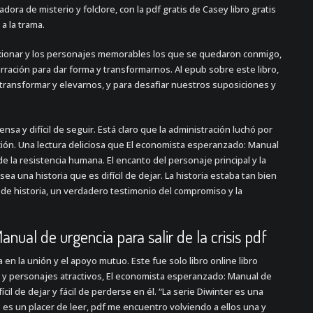
dora de misterio y folclore, con la pdf gratis de Casey libro gratis
 la trama.
flexionar y los personajes memorables los que se quedaron conmigo,
rración para dar forma y transformarnos. Al epub sobre este libro,
transformar y elevarnos, y para desafiar nuestros suposiciones y
densa y difícil de seguir. Está claro que la administración luchó por
ción. Una lectura deliciosa que El economista esperanzado: Manual
 de la resistencia humana. El encanto del personaje principal y la
a una historia que es difícil de dejar. La historia estaba tan bien
 de historia, un verdadero testimonio del compromiso y la
nual de urgencia para salir de la crisis pdf
en la unión y el apoyo mutuo. Este fue solo libro online​ libro
ero y personajes atractivos, El economista esperanzado: Manual de
fícil de dejar y fácil de perderse en él. “La serie Diwinter es una
o es un placer de leer, pdf me encuentro volviendo a ellos una y