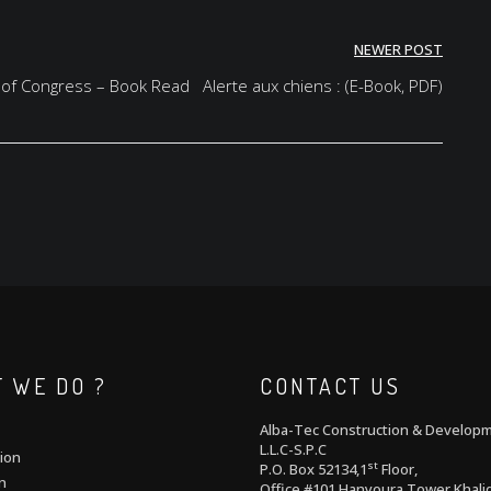
NEWER POST
y of Congress – Book Read
Alerte aux chiens : (E-Book, PDF)
 WE DO ?
CONTACT US
Alba-Tec Construction & Develop
L.L.C-S.P.C
ion
st
P.O. Box 52134,1
Floor,
n
Office #101 Hanyoura Tower,Khalid