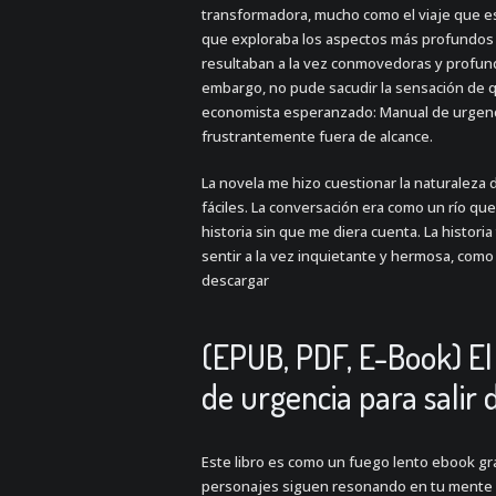
transformadora, mucho como el viaje que est
que exploraba los aspectos más profundos 
resultaban a la vez conmovedoras y profun
embargo, no pude sacudir la sensación de q
economista esperanzado: Manual de urgenci
frustrantemente fuera de alcance.
La novela me hizo cuestionar la naturaleza 
fáciles. La conversación era como un río que
historia sin que me diera cuenta. La histori
sentir a la vez inquietante y hermosa, com
descargar
(EPUB, PDF, E-Book) E
de urgencia para salir de
Este libro es como un fuego lento ebook gr
personajes siguen resonando en tu mente m