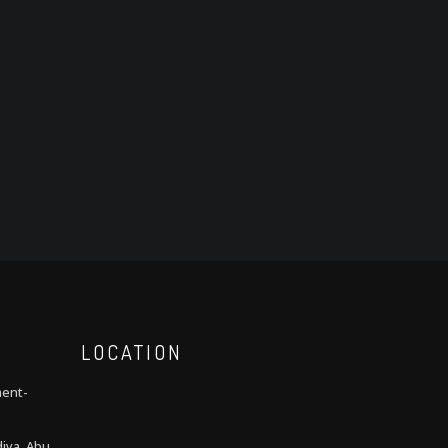
LOCATION
ment-
iya, Abu