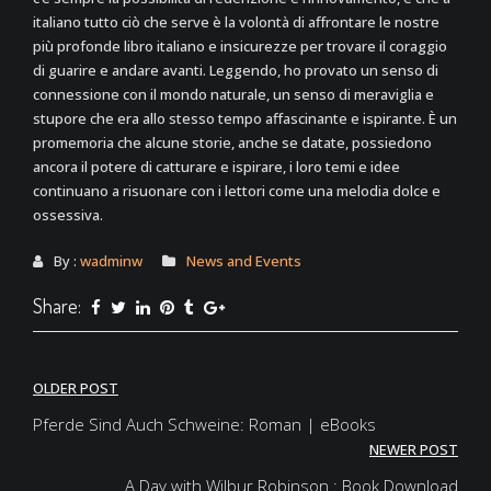
italiano tutto ciò che serve è la volontà di affrontare le nostre
più profonde libro italiano e insicurezze per trovare il coraggio
di guarire e andare avanti. Leggendo, ho provato un senso di
connessione con il mondo naturale, un senso di meraviglia e
stupore che era allo stesso tempo affascinante e ispirante. È un
promemoria che alcune storie, anche se datate, possiedono
ancora il potere di catturare e ispirare, i loro temi e idee
continuano a risuonare con i lettori come una melodia dolce e
ossessiva.
By :
wadminw
News and Events
Share:
Post
OLDER POST
navigation
Pferde Sind Auch Schweine: Roman | eBooks
NEWER POST
A Day with Wilbur Robinson : Book Download