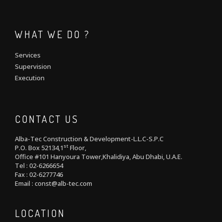
WHAT WE DO ?
Services
Supervision
Execution
CONTACT US
Alba-Tec Construction & Development-L.L.C-S.P.C
st
P.O. Box 52134,1
Floor,
Office #101 Hanyoura Tower,Khalidiya, Abu Dhabi, U.A.E.
Tel : 02-6266654
Fax : 02-6277746
Email : const@alb-tec.com
LOCATION