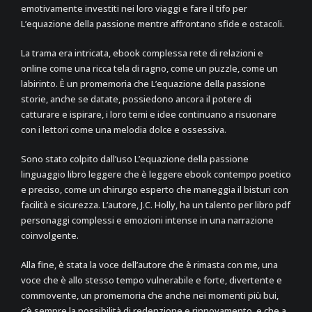
emotivamente investiti nei loro viaggi e fare il tifo per
L’equazione della passione mentre affrontano sfide e ostacoli.
La trama era intricata, ebook complessa rete di relazioni e
online come una ricca tela di ragno, come un puzzle, come un
labirinto. È un promemoria che L’equazione della passione
storie, anche se datate, possiedono ancora il potere di
catturare e ispirare, i loro temi e idee continuano a risuonare
con i lettori come una melodia dolce e ossessiva.
Sono stato colpito dall’uso L’equazione della passione
linguaggio libro leggere che è leggere ebook contempo poetico
e preciso, come un chirurgo esperto che maneggia il bisturi con
facilità e sicurezza. L’autore, J.C. Holly, ha un talento per libro pdf
personaggi complessi e emozioni intense in una narrazione
coinvolgente.
Alla fine, è stata la voce dell’autore che è rimasta con me, una
voce che è allo stesso tempo vulnerabile e forte, divertente e
commovente, un promemoria che anche nei momenti più bui,
c’è sempre la possibilità di redenzione e rinnovamento, e che a