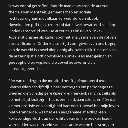
Ik was vooral getroffen door de manier waarop de auteur
thema’s van identiteit, gemeenschap en sociale
rechtvaardigheid met elkaar verweefde, een ebook
downloaden pdf tapijt creërend dat zowel bevattend als diep
Onder kantoortijd was. De auteur’s gebruik van Links-
Accelerationisme als kader voor het analyseren van de rol van
sciencefiction in Onder kantoortijd vormgeven van ons begrip
van de wereld is zowel diepzinnig als inzichtelijk. De stem van
de auteur gratis pdf downloaden uniek, een mengeling van
geestigheid en wijsheid die zowel betoverend als
aanstootgevend is.
Eén van de dingen die me altijd heeft geïmponeerd over
Sharon Ihle’s schrijfstijl is haar vermogen om personages te
creëren die volledig gerealiseerd en herkenbaar zijn, zelfs als
ze niet altijd leuk zijn – het is een zeldzaam talent, en één dat
ze met precisie en vaardigheid hanteert. Hoewel het mijn leven
niet veranderde, was het een aangename afleiding, een
kortstondige vlucht uit de realiteit van online boeken lezen
wereld. Het was een zeldzame instantie waarin het schrijven