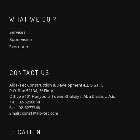
WHAT WE DO ?
Services
Supervision
Execution
CONTACT US
Alba-Tec Construction & Development-L.L.C-S.P.C
st
P.O. Box 52134,1
Floor,
Office #101 Hanyoura Tower,Khalidiya, Abu Dhabi, U.A.E.
Tel : 02-6266654
Fax : 02-6277746
Email : const@alb-tec.com
LOCATION