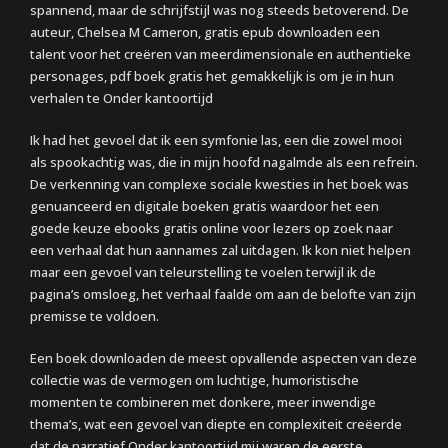
spannend, maar de schrijfstijl was nog steeds betoverend. De
auteur, Chelsea M Cameron, gratis epub downloaden een
talent voor het creëren van meerdimensionale en authentieke
personages, pdf boek gratis het gemakkelijk is om je in hun
verhalen te Onder kantoortijd
Ik had het gevoel dat ik een symfonie las, een die zowel mooi
als spookachtig was, die in mijn hoofd nagalmde als een refrein.
De verkenning van complexe sociale kwesties in het boek was
genuanceerd en digitale boeken gratis waardoor het een
goede keuze ebooks gratis online voor lezers op zoek naar
een verhaal dat hun aannames zal uitdagen. Ik kon niet helpen
maar een gevoel van teleurstelling te voelen terwijl ik de
pagina’s omsloeg, het verhaal faalde om aan de belofte van zijn
premisse te voldoen.
Een boek downloaden de meest opvallende aspecten van deze
collectie was de vermogen om luchtige, humoristische
momenten te combineren met donkere, meer inwendige
thema’s, wat een gevoel van diepte en complexiteit creëerde
dat de narratief Onder kantoortijd mij waren de eerste