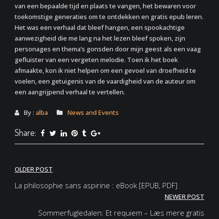
van een bepaalde tijd en plaats te vangen, het bewaren voor
toekomstige generaties om te ontdekken en gratis epub leren.
Het was een verhaal dat bleef hangen, een spookachtige
aanwezigheid die me lang na het lezen bleef spoken, zijn
personages en thema’s gonsden door mijn geest als een vaag
gefluister van een vergeten melodie. Toen ik het boek
afmaakte, kon ik niet helpen om een gevoel van droefheid te
voelen, een getuigenis van de vaardigheid van de auteur om
een aangrijpend verhaal te vertellen.
By :
alba
News and Events
Share:
Post
OLDER POST
navigation
La philosophie sans aspirine : eBook [EPUB, PDF]
NEWER POST
Sommerfugledalen: Et requiem – Læs mere gratis