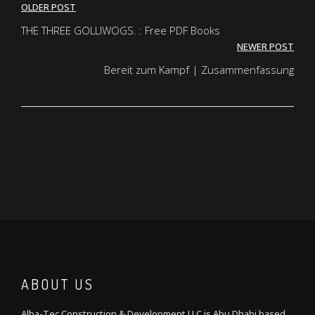
Post
OLDER POST
navigation
THE THREE GOLLIWOGS. : Free PDF Books
NEWER POST
Bereit zum Kampf | Zusammenfassung
ABOUT US
Alba-Tec Construction & Development LLC is Abu Dhabi based