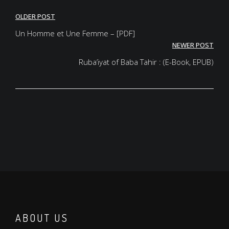
Post
OLDER POST
navigation
Un Homme et Une Femme – [PDF]
NEWER POST
Ruba’iyat of Baba Tahir : (E-Book, EPUB)
ABOUT US