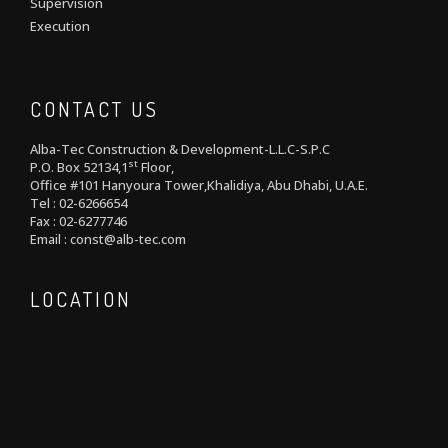
Supervision
Execution
CONTACT US
Alba-Tec Construction & Development-L.L.C-S.P.C
st
P.O. Box 52134,1
Floor,
Office #101 Hanyoura Tower,Khalidiya, Abu Dhabi, U.A.E.
Tel : 02-6266654
Fax : 02-6277746
Email : const@alb-tec.com
LOCATION