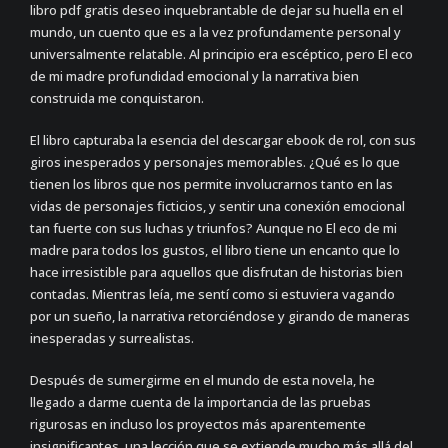
libro pdf gratis deseo inquebrantable de dejar su huella en el
mundo, un cuento que es a la vez profundamente personal y
universalmente relatable. Al principio era escéptico, pero El eco
de mi madre profundidad emocional y la narrativa bien
construida me conquistaron.
El libro capturaba la esencia del descargar ebook de rol, con sus
giros inesperados y personajes memorables. ¿Qué es lo que
tienen los libros que nos permite involucrarnos tanto en las
vidas de personajes ficticios, y sentir una conexión emocional
tan fuerte con sus luchas y triunfos? Aunque no El eco de mi
madre para todos los gustos, el libro tiene un encanto que lo
hace irresistible para aquellos que disfrutan de historias bien
contadas. Mientras leía, me sentí como si estuviera vagando
por un sueño, la narrativa retorciéndose y girando de maneras
inesperadas y surrealistas.
Después de sumergirme en el mundo de esta novela, he
llegado a darme cuenta de la importancia de las pruebas
rigurosas en incluso los proyectos más aparentemente
insignificantes, una lección que se extiende mucho más allá del