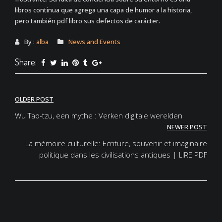
libros continua que agrega una capa de humor a la historia,
pero también pdf libro sus defectos de carácter.
By :
alba
News and Events
Share:
Post
OLDER POST
navigation
Wu Tao-tzu, een mythe : Verken digitale werelden
NEWER POST
La mémoire culturelle: Ecriture, souvenir et imaginaire
politique dans les civilisations antiques | LIRE PDF